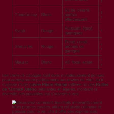
frais
Riche, beurré,
Blancs 
Chardonnay
Blanc
parfois
champ
effervescent
Puissant, épicé,
Syrah
Rouge
Vins st
tanniques
Fruité, corsé,
Assem
Grenache
Rouge
arômes de
médite
garrigue
Vins
Mauzac
Blanc
Vif, floral, acide
efferve
Les choix de cépages sont donc minutieusement pensés
pour correspondre parfaitement aux envies du chef, qu’il
s’agisse d’une
cuvée Pierre Hermé
raffinée ou des
Bulles
de Yannick Alléno
pétillantes et légères, montrant la
diversité des possibles qui s’ouvrent à eux.