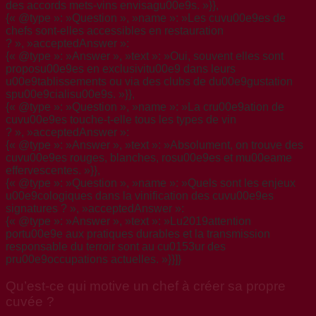
des accords mets-vins envisagu00e9s. »}},
{« @type »: »Question », »name »: »Les cuvu00e9es de
chefs sont-elles accessibles en restauration
? », »acceptedAnswer »:
{« @type »: »Answer », »text »: »Oui, souvent elles sont
proposu00e9es en exclusivitu00e9 dans leurs
u00e9tablissements ou via des clubs de du00e9gustation
spu00e9cialisu00e9s. »}},
{« @type »: »Question », »name »: »La cru00e9ation de
cuvu00e9es touche-t-elle tous les types de vin
? », »acceptedAnswer »:
{« @type »: »Answer », »text »: »Absolument, on trouve des
cuvu00e9es rouges, blanches, rosu00e9es et mu00eame
effervescentes. »}},
{« @type »: »Question », »name »: »Quels sont les enjeux
u00e9cologiques dans la vinification des cuvu00e9es
signatures ? », »acceptedAnswer »:
{« @type »: »Answer », »text »: »Lu2019attention
portu00e9e aux pratiques durables et la transmission
responsable du terroir sont au cu0153ur des
pru00e9occupations actuelles. »}}]}
Qu’est-ce qui motive un chef à créer sa propre
cuvée ?