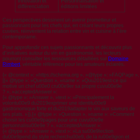
Innovation et
Personnalisation et
différenciation
éditions limitées
Ces perspectives dessinent un avenir prometteur et
passionnant pour les chefs qui, en créant leurs propres
cuvées, réinventent la relation entre vin et cuisine à l’ère
contemporaine.
Pour approfondir ces sujets passionnants et découvrir plus
d’initiatives autour du vin en gastronomie, les lecteurs
pourront consulter les ressources détaillées sur
Domaine
Rimbert
, véritable référence pour les amateurs éclairés.
{« @context »: »https://schema.org », »@type »: »FAQPage », 
[{« @type »: »Question », »name »: »Quu2019est-ce qui
motive un chef u00e0 cru00e9er sa propre cuvu00e9e
? », »acceptedAnswer »:
{« @type »: »Answer », »text »: »Principalement la
volontu00e9 du2019exprimer une identitu00e9
gastronomique forte et du2019adapter le vin aux saveurs de
ses plats. »}},{« @type »: »Question », »name »: »Comment
choisir les cu00e9pages pour une cuvu00e9e
personnalisu00e9e ? », »acceptedAnswer »:
{« @type »: »Answer », »text »: »La su00e9lection
du00e9pend du style recherchu00e9, de la ru00e9gion et