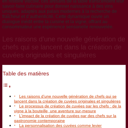
en histoire viticole, ces artisans de la table transcendent leur
savoir-faire culinaire pour donner naissance à des vins
uniques, adaptés aux palais modernes à la recherche de
fraîcheur et d’authenticité. Cette dynamique ouvre un
dialogue inédit entre la cuisine et la vigne, offrant au
consommateur une expérience sensorielle renouvelée.
Les raisons d’une nouvelle génération de
chefs qui se lancent dans la création de
cuvées originales et singulières
Table des matières
Les raisons d’une nouvelle génération de chefs qui se
lancent dans la création de cuvées originales et singulières
Le processus de création de cuvées par les chefs : de la
vigne à la bouteille, une aventure sur-mesure
L’impact de la création de cuvées par des chefs sur la
gastronomie contemporaine
La personnalisation des cuvées comme levier