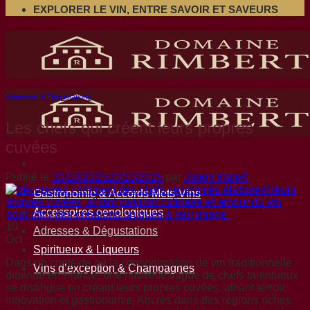
EXPLORER LE VIN, ENTRE SAVOIR ET SAVEURS
Adresses & Dégustations
Les chefs qui créent leurs propres
cuvées
Publié le
10/10/2025
20/10/2025
par
Julien Imbert
Gastronomie & Accords Mets-Vins
Accessoires oenologiques
10
Adresses & Dégustations
Oct
Spiritueux & Liqueurs
Dans un contexte où la consommation de vin traditionnelle
Vins d’exception & Champagnes
diminue en France, une nouvelle vague de chefs talentueux
se distingue en créant leurs propres cuvées, alliant terroir,
innovation et gastronomie. Ancrés dans des régions riches