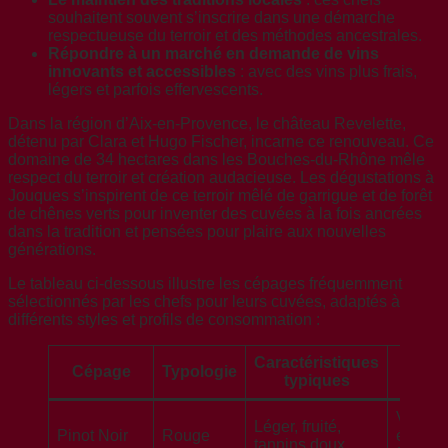
souhaitent souvent s’inscrire dans une démarche
respectueuse du terroir et des méthodes ancestrales.
Répondre à un marché en demande de vins
innovants et accessibles
: avec des vins plus frais,
légers et parfois effervescents.
Dans la région d’Aix-en-Provence, le château Revelette,
détenu par Clara et Hugo Fischer, incarne ce renouveau. Ce
domaine de 34 hectares dans les Bouches-du-Rhône mêle
respect du terroir et création audacieuse. Les dégustations à
Jouques s’inspirent de ce terroir mêlé de garrigue et de forêt
de chênes verts pour inventer des cuvées à la fois ancrées
dans la tradition et pensées pour plaire aux nouvelles
générations.
Le tableau ci-dessous illustre les cépages fréquemment
sélectionnés par les chefs pour leurs cuvées, adaptés à
différents styles et profils de consommation :
Caractéristiques
Us
Cépage
Typologie
typiques
fré
Vins r
Léger, fruité,
Pinot Noir
Rouge
élégant
tannins doux