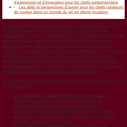
d’expression et d’innovation pour les chefs contemporains
Les défis et perspectives d’avenir pour les chefs créateurs
de cuvées dans un monde du vin en pleine mutation
Alors que les Français manifestent un intérêt tramé pour les
vins plus légers et faciles à boire, les chefs étoilés et
restaurateurs suivent cette tendance en apportant leur touche
personnelle au monde viticole. Cette initiative n’est pas
seulement une quête d’originalité mais une réponse à
l’évolution des goûts et styles de consommation. Des figures
emblématiques comme Alain Ducasse et Pierre Hermé
illustrent parfaitement cette tendance en développant des
cuvées uniques
qui portent leur identité gastronomique tout
en mettant en lumière les spécificités régionales.
Les raisons qui poussent ces chefs à créer leurs propres vins
sont multiples :
Une volonté de maîtriser l’accord mets-vins
: en
créant leurs cuvées, ils peuvent optimiser la
complémentarité entre saveurs et textures.
L’expression d’un style personnel
: ces cuvées
deviennent une signature qui prolonge la créativité
culinaire au-delà de l’assiette.
Le maintien des traditions locales
: ces chefs