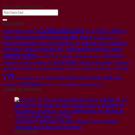
Barre de recherche
Etiquettes
accords mets-vins
accords mets et
accord mets et vins
vins
agriculture
agriculture durable
alcool
bienfaits du vin
champagne
culture du vin
durabilité
boissons
domaine viticole
cocktail
dégustation de vin
développement durable
dégustation
france
gastronomie
innovation
gourmandise
grands crus
industrie du vin
oenologie
santé
meilleurs accords
meilleurs vins
santé publique
sommeliers
spiritueux
technologie
tendances
vignoble
spiritueux français
stockage du vin
vin
vins
vins
vin et gastronomie
vin français
vin rouge
vin et cuisine
viticulture
français
écologie
œnotourisme
voyage vin
Sujets du moment
Assurance domaine viticole et cave avec Allianz
Agricole et Groupama Vigneron
02/08/2026