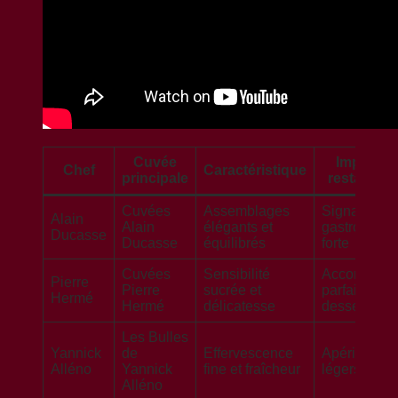
Cuvée
Impact e
Chef
Caractéristique
principale
restaurati
Cuvées
Assemblages
Signature
Alain
Alain
élégants et
gastronomi
Ducasse
Ducasse
équilibrés
forte
Cuvées
Sensibilité
Accords
Pierre
Pierre
sucrée et
parfaits ave
Hermé
Hermé
délicatesse
desserts
Les Bulles
Yannick
de
Effervescence
Apéritif et p
Alléno
Yannick
fine et fraîcheur
légers
Alléno