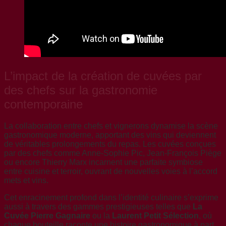
L’impact de la création de cuvées par
des chefs sur la gastronomie
contemporaine
La collaboration entre chefs et vignerons dynamise la scène
gastronomique moderne, apportant des vins qui deviennent
de véritables prolongements du repas. Les cuvées conçues
par des chefs comme Anne-Sophie Pic, Jean-François Piège
ou encore Thierry Marx incarnent une parfaite symbiose
entre cuisine et terroir, ouvrant de nouvelles voies à l’accord
mets et vins.
Cet enracinement profond dans l’identité culinaire s’exprime
aussi à travers des gammes prestigieuses telles que
La
Cuvée Pierre Gagnaire
ou la
Laurent Petit Sélection
, où
chaque bouteille raconte une histoire gastronomique à part