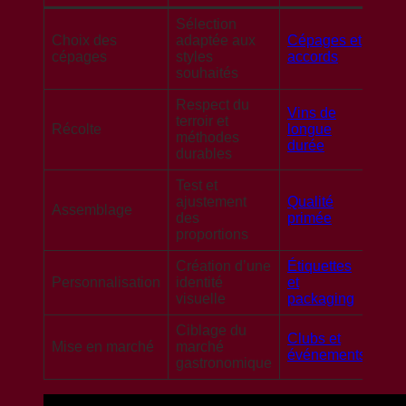
Sélection
Choix des
adaptée aux
Cépages et
cépages
styles
accords
souhaités
Respect du
Vins de
terroir et
Récolte
longue
méthodes
durée
durables
Test et
ajustement
Qualité
Assemblage
des
primée
proportions
Création d’une
Étiquettes
Personnalisation
identité
et
visuelle
packaging
Ciblage du
Clubs et
Mise en marché
marché
événements
gastronomique