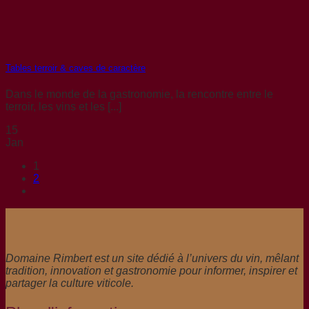
Tables terroir & caves de caractère
Dans le monde de la gastronomie, la rencontre entre le
terroir, les vins et les [...]
15
Jan
1
2
Domaine Rimbert est un site dédié à l’univers du vin, mêlant
tradition, innovation et gastronomie pour informer, inspirer et
partager la culture viticole.