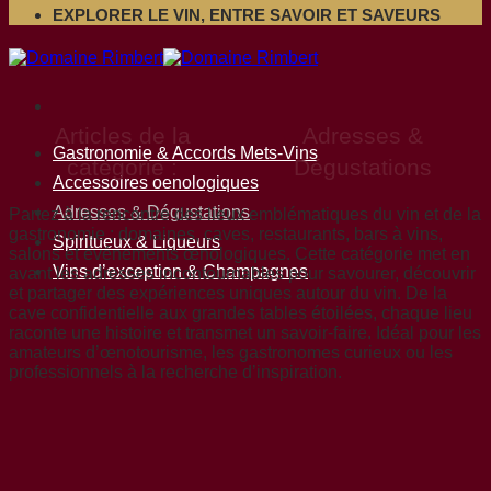
EXPLORER LE VIN, ENTRE SAVOIR ET SAVEURS
Adresses &
Gastronomie & Accords Mets-Vins
Dégustations
Accessoires oenologiques
Adresses & Dégustations
Partez à la rencontre des lieux emblématiques du vin et de la
gastronomie : domaines, caves, restaurants, bars à vins,
Spiritueux & Liqueurs
salons et événements œnologiques. Cette catégorie met en
Vins d’exception & Champagnes
avant les adresses incontournables pour savourer, découvrir
et partager des expériences uniques autour du vin. De la
cave confidentielle aux grandes tables étoilées, chaque lieu
raconte une histoire et transmet un savoir-faire. Idéal pour les
amateurs d’œnotourisme, les gastronomes curieux ou les
professionnels à la recherche d’inspiration.