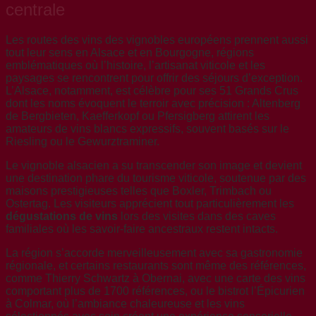
centrale
Les routes des vins des vignobles européens prennent aussi
tout leur sens en Alsace et en Bourgogne, régions
emblématiques où l’histoire, l’artisanat viticole et les
paysages se rencontrent pour offrir des séjours d’exception.
L’Alsace, notamment, est célèbre pour ses 51 Grands Crus
dont les noms évoquent le terroir avec précision : Altenberg
de Bergbieten, Kaefferkopf ou Pfersigberg attirent les
amateurs de vins blancs expressifs, souvent basés sur le
Riesling ou le Gewurztraminer.
Le vignoble alsacien a su transcender son image et devient
une destination phare du tourisme viticole, soutenue par des
maisons prestigieuses telles que Boxler, Trimbach ou
Ostertag. Les visiteurs apprécient tout particulièrement les
dégustations de vins
lors des visites dans des caves
familiales où les savoir-faire ancestraux restent intacts.
La région s’accorde merveilleusement avec sa gastronomie
régionale, et certains restaurants sont même des références,
comme Thierry Schwartz à Obernai, avec une carte des vins
comportant plus de 1700 références, ou le bistrot l’Épicurien
à Colmar, où l’ambiance chaleureuse et les vins