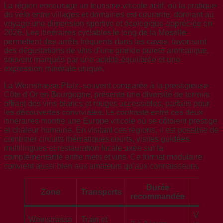
La région encourage un tourisme viticole actif, où la pratique
du vélo entre villages et domaines est courante, donnant au
voyage une dimension sportive et écologique appréciée en
2026. Les itinéraires cyclables le long de la Moselle
permettent des arrêts fréquents dans les caves, favorisant
des dégustations de vins d’une grande pureté aromatique,
souvent marqués par une acidité équilibrée et une
expression minérale unique.
La Weinstrasse Pfalz, souvent comparée à la prestigieuse
Côte d’Or en Bourgogne, présente une diversité de terroirs
offrant des vins blancs et rouges accessibles, parfaits pour
les découvertes conviviales. Le contraste entre ces deux
itinéraires montre une Europe viticole où se côtoient prestige
et chaleur humaine. En visitant ces régions, il est possible de
combiner circuits thématiques courts, visites guidées
multilingues et restauration locale axée sur la
complémentarité entre mets et vins. Ce format modulaire
convient aussi bien aux amateurs qu’aux connaisseurs.
Durée
Zone
Transports
Atou
recommandée
Vins var
Weinstrasse
Train et