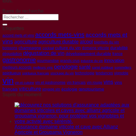
tous.
Barre de recherche
Etiquettes
accords mets-vins
accords mets et
accord mets et vins
vins
agriculture
agriculture durable
alcool
bienfaits du vin
champagne
culture du vin
durabilité
boissons
domaine viticole
cocktail
dégustation de vin
développement durable
dégustation
france
gastronomie
innovation
gourmandise
grands crus
industrie du vin
oenologie
santé
meilleurs accords
meilleurs vins
santé publique
sommeliers
spiritueux
technologie
tendances
vignoble
spiritueux français
stockage du vin
vin
vins
vins
vin et gastronomie
vin français
vin rouge
vin et cuisine
viticulture
français
écologie
œnotourisme
voyage vin
Sujets du moment
Assurance domaine viticole et cave avec Allianz
Agricole et Groupama Vigneron