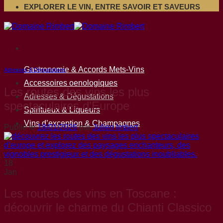
EXPLORER LE VIN, ENTRE SAVOIR ET SAVEURS
Gastronomie & Accords Mets-Vins
Adresses & Dégustations
Accessoires oenologiques
Les routes des vins les plus
Adresses & Dégustations
spectaculaires d’Europe
Spiritueux & Liqueurs
Vins d’exception & Champagnes
Publié le
18/01/2026
par
Julien Imbert
18
Jan
Les routes des vins en Toscane :
découvrir le charme du Chianti Classico