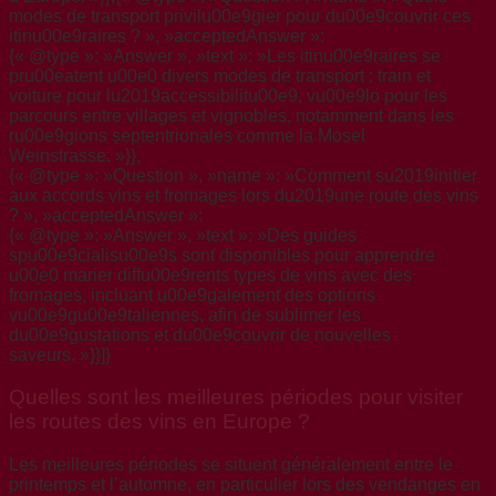
modes de transport privilu00e9gier pour du00e9couvrir ces
itinu00e9raires ? », »acceptedAnswer »:
{« @type »: »Answer », »text »: »Les itinu00e9raires se
pru00eatent u00e0 divers modes de transport : train et
voiture pour lu2019accessibilitu00e9, vu00e9lo pour les
parcours entre villages et vignobles, notamment dans les
ru00e9gions septentrionales comme la Mosel
Weinstrasse. »}},
{« @type »: »Question », »name »: »Comment su2019initier
aux accords vins et fromages lors du2019une route des vins
? », »acceptedAnswer »:
{« @type »: »Answer », »text »: »Des guides
spu00e9cialisu00e9s sont disponibles pour apprendre
u00e0 marier diffu00e9rents types de vins avec des
fromages, incluant u00e9galement des options
vu00e9gu00e9taliennes, afin de sublimer les
du00e9gustations et du00e9couvrir de nouvelles
saveurs. »}}]}
Quelles sont les meilleures périodes pour visiter
les routes des vins en Europe ?
Les meilleures périodes se situent généralement entre le
printemps et l’automne, en particulier lors des vendanges en