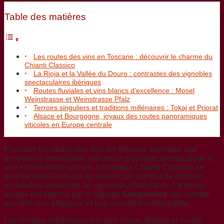
Table des matières
Les routes des vins en Toscane : découvrir le charme du
Chianti Classico
La Rioja et la Vallée du Douro : contrastes des vignobles
spectaculaires ibériques
Routes fluviales et vins blancs d’excellence : Mosel
Weinstrasse et Weinstrasse Pfalz
Terroirs singuliers et traditions millénaires : Tokaj et Priorat
Alsace et Bourgogne, joyaux des routes panoramiques
viticoles en Europe centrale
Parcourir les routes des vins en Toscane constitue une
expérience inoubliable, mêlant un paysage spectaculaire à
une riche histoire viticole. Le fameux Chianti Classico se
déploie entre Florence et Sienne, un corridor de collines
ondulantes couvertes de vignobles étincelants. Ce terroir
unique est dominé par le cépage
Sangiovese
, qui confère
aux vins une élégance et une vivacité incomparable.
Les villages médiévaux tels que Greve, Radda et Gaiole