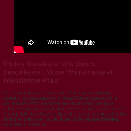
Routes fluviales et vins blancs
d’excellence : Mosel Weinstrasse et
Weinstrasse Pfalz
En remontant vers le nord, entre Allemagne et Europe
centrale, les paysages de la Mosel Weinstrasse et de la
Weinstrasse Pfalz dévoilent des routes panoramiques
renommées pour la production de vins blancs d’une finesse
remarquable. La Mosel se distingue par ses pentes abruptes,
véritables défis pour la viticulture, où le cépage
Riesling
s’exprime à merveille.