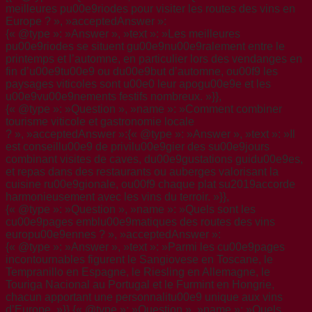
meilleures pu00e9riodes pour visiter les routes des vins en
Europe ? », »acceptedAnswer »:
{« @type »: »Answer », »text »: »Les meilleures
pu00e9riodes se situent gu00e9nu00e9ralement entre le
printemps et l’automne, en particulier lors des vendanges en
fin d’u00e9tu00e9 ou du00e9but d’automne, ou00f9 les
paysages viticoles sont u00e0 leur apogu00e9e et les
u00e9vu00e9nements festifs nombreux. »}},
{« @type »: »Question », »name »: »Comment combiner
tourisme viticole et gastronomie locale
? », »acceptedAnswer »:{« @type »: »Answer », »text »: »Il
est conseillu00e9 de privilu00e9gier des su00e9jours
combinant visites de caves, du00e9gustations guidu00e9es,
et repas dans des restaurants ou auberges valorisant la
cuisine ru00e9gionale, ou00f9 chaque plat su2019accorde
harmonieusement avec les vins du terroir. »}},
{« @type »: »Question », »name »: »Quels sont les
cu00e9pages emblu00e9matiques des routes des vins
europu00e9ennes ? », »acceptedAnswer »:
{« @type »: »Answer », »text »: »Parmi les cu00e9pages
incontournables figurent le Sangiovese en Toscane, le
Tempranillo en Espagne, le Riesling en Allemagne, le
Touriga Nacional au Portugal et le Furmint en Hongrie,
chacun apportant une personnalitu00e9 unique aux vins
d’Europe. »}},{« @type »: »Question », »name »: »Quels