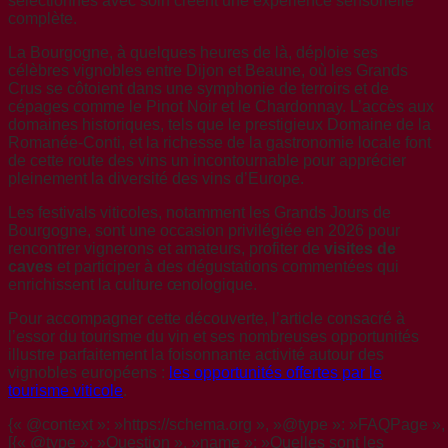
sélectionnés avec soin créent une expérience sensorielle
complète.
La Bourgogne, à quelques heures de là, déploie ses
célèbres vignobles entre Dijon et Beaune, où les Grands
Crus se côtoient dans une symphonie de terroirs et de
cépages comme le Pinot Noir et le Chardonnay. L’accès aux
domaines historiques, tels que le prestigieux Domaine de la
Romanée-Conti, et la richesse de la gastronomie locale font
de cette route des vins un incontournable pour apprécier
pleinement la diversité des vins d’Europe.
Les festivals viticoles, notamment les Grands Jours de
Bourgogne, sont une occasion privilégiée en 2026 pour
rencontrer vignerons et amateurs, profiter de
visites de
caves
et participer à des dégustations commentées qui
enrichissent la culture œnologique.
Pour accompagner cette découverte, l’article consacré à
l’essor du tourisme du vin et ses nombreuses opportunités
illustre parfaitement la foisonnante activité autour des
vignobles européens :
les opportunités offertes par le
tourisme viticole
.
{« @context »: »https://schema.org », »@type »: »FAQPage », 
[{« @type »: »Question », »name »: »Quelles sont les