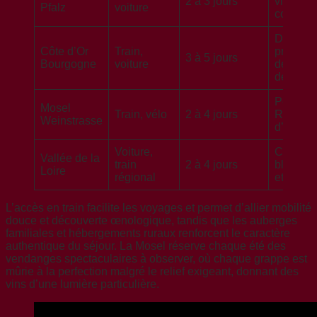
2 à 3 jours
villages
Pfalz
voiture
convivi
Domain
Côte d’Or
Train,
prestigi
3 à 5 jours
Bourgogne
voiture
dégusta
de référ
Pentes,
Mosel
Train, vélo
2 à 4 jours
Riesling
Weinstrasse
d’excell
Voiture,
Château
Vallée de la
train
2 à 4 jours
blancs v
Loire
régional
et rosés
L’accès en train facilite les voyages et permet d’allier mobilité
douce et découverte œnologique, tandis que les auberges
familiales et hébergements ruraux renforcent le caractère
authentique du séjour. La Mosel réserve chaque été des
vendanges spectaculaires à observer, où chaque grappe est
mûrie à la perfection malgré le relief exigeant, donnant des
vins d’une lumière particulière.