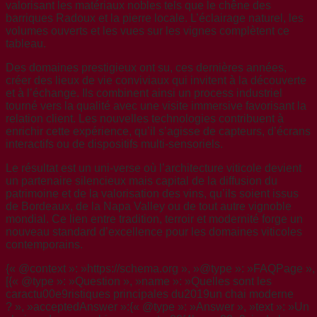
valorisant les matériaux nobles tels que le chêne des
barriques Radoux et la pierre locale. L’éclairage naturel, les
volumes ouverts et les vues sur les vignes complètent ce
tableau.
Des domaines prestigieux ont su, ces dernières années,
créer des lieux de vie conviviaux qui invitent à la découverte
et à l’échange. Ils combinent ainsi un process industriel
tourné vers la qualité avec une visite immersive favorisant la
relation client. Les nouvelles technologies contribuent à
enrichir cette expérience, qu’il s’agisse de capteurs, d’écrans
interactifs ou de dispositifs multi-sensoriels.
Le résultat est un uni-verse où l’architecture viticole devient
un partenaire silencieux mais capital de la diffusion du
patrimoine et de la valorisation des vins, qu’ils soient issus
de Bordeaux, de la Napa Valley ou de tout autre vignoble
mondial. Ce lien entre tradition, terroir et modernité forge un
nouveau standard d’excellence pour les domaines viticoles
contemporains.
{« @context »: »https://schema.org », »@type »: »FAQPage », 
[{« @type »: »Question », »name »: »Quelles sont les
caractu00e9ristiques principales du2019un chai moderne
? », »acceptedAnswer »:{« @type »: »Answer », »text »: »Un