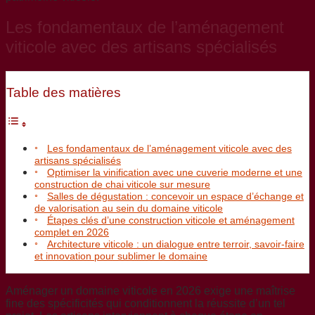
Les fondamentaux de l’aménagement
viticole avec des artisans spécialisés
Table des matières
Les fondamentaux de l’aménagement viticole avec des
artisans spécialisés
Optimiser la vinification avec une cuverie moderne et une
construction de chai viticole sur mesure
Salles de dégustation : concevoir un espace d’échange et
de valorisation au sein du domaine viticole
Étapes clés d’une construction viticole et aménagement
complet en 2026
Architecture viticole : un dialogue entre terroir, savoir-faire
et innovation pour sublimer le domaine
Aménager un domaine viticole en 2026 exige une maîtrise
fine des spécificités qui conditionnent la réussite d’un tel