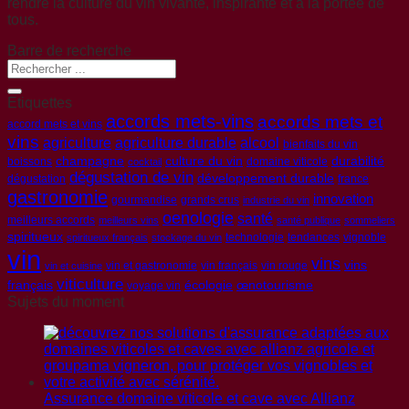
rendre la culture du vin vivante, inspirante et à la portée de
tous.
Barre de recherche
Etiquettes
accords mets-vins
accords mets et
accord mets et vins
vins
agriculture
agriculture durable
alcool
bienfaits du vin
champagne
culture du vin
durabilité
boissons
domaine viticole
cocktail
dégustation de vin
développement durable
dégustation
france
gastronomie
innovation
gourmandise
grands crus
industrie du vin
oenologie
santé
meilleurs accords
meilleurs vins
santé publique
sommeliers
spiritueux
technologie
tendances
vignoble
spiritueux français
stockage du vin
vin
vins
vins
vin et gastronomie
vin français
vin rouge
vin et cuisine
viticulture
français
écologie
œnotourisme
voyage vin
Sujets du moment
Assurance domaine viticole et cave avec Allianz