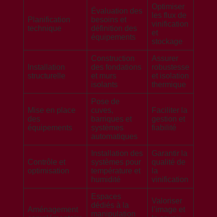
Optimiser
Évaluation des
les flux de
Planification
besoins et
vinification
technique
définition des
et
équipements
stockage
Construction
Assurer
Installation
des fondations
robustesse
structurelle
et murs
et isolation
isolants
thermique
Pose de
Mise en place
cuves,
Faciliter la
des
barriques et
gestion et
équipements
systèmes
fiabilité
automatiques
Installation des
Garantir la
Contrôle et
systèmes pour
qualité de
optimisation
température et
la
humidité
vinification
Espaces
Valoriser
dédiés à la
Aménagement
l’image et
manipulation