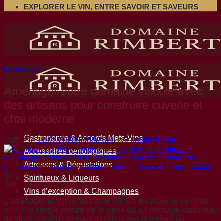
EXPLORER LE VIN, ENTRE SAVOIR ET SAVEURS
Business & Vin
Aménager votre domaine viticole avec
des artisans pour construire cuverie et
chai moderne
Gastronomie & Accords Mets-Vins
Publié le
11/07/2026
06/08/2026
par
Julien Imbert
Accessoires oenologiques
Adresses & Dégustations
11
Spiritueux & Liqueurs
Juil
Vins d’exception & Champagnes
L’aménagement d’un domaine viticole en 2026 ne se limite
plus à la simple culture de la vigne ou au stockage classique
du vin. Il s’agit désormais d’un processus intégré où