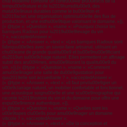
chai moderne combine un contru00f4le pru00e9cis de la
tempu00e9rature et de lu2019humiditu00e9, des
matu00e9riaux durables comme le bu00e9ton et
lu2019acier, une organisation optimisu00e9e des flux de
production, et une esthu00e9tique valorisant le domaine. »}},
{« @type »: »Question », »name »: »Pourquoi choisir les
barriques Radoux pour lu2019u00e9levage du vin
? », »acceptedAnswer »:
{« @type »: »Answer », »text »: »Les barriques Radoux sont
fabriquu00e9es avec un savoir-faire artisanal, utilisant un
chu00eane de grande qualitu00e9 et bu00e9nu00e9ficiant
du2019un su00e9chage naturel. Elles permettent un affinage
subtil des aru00f4mes, amu00e9liorant la qualitu00e9 du
vin. »}},{« @type »: »Question », »name »: »Comment
amu00e9nager une salle de du00e9gustation pour
quu2019elle soit accueillante ? », »acceptedAnswer »:
{« @type »: »Answer », »text »: »Il faut privilu00e9gier un
u00e9clairage naturel, un mobilier confortable et fonctionnel,
une acoustique soignu00e9e et une scu00e9nographie qui
raconte lu2019histoire du vin et du domaine pour offrir une
expu00e9rience authentique. »}},
{« @type »: »Question », »name »: »Quelles sont les
u00e9tapes clu00e9s pour amu00e9nager un domaine
viticole ? », »acceptedAnswer »:
{« @type »: »Answer », »text »: »De la conception et