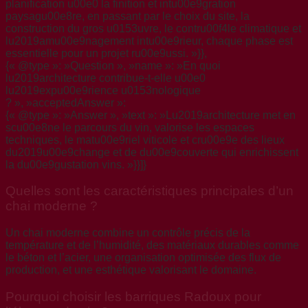
planification u00e0 la finition et intu00e9gration
paysagu00e8re, en passant par le choix du site, la
construction du gros u0153uvre, le contru00f4le climatique et
lu2019amu00e9nagement intu00e9rieur, chaque phase est
essentielle pour un projet ru00e9ussi. »}},
{« @type »: »Question », »name »: »En quoi
lu2019architecture contribue-t-elle u00e0
lu2019expu00e9rience u0153nologique
? », »acceptedAnswer »:
{« @type »: »Answer », »text »: »Lu2019architecture met en
scu00e8ne le parcours du vin, valorise les espaces
techniques, le matu00e9riel viticole et cru00e9e des lieux
du2019u00e9change et de du00e9couverte qui enrichissent
la du00e9gustation vins. »}}]}
Quelles sont les caractéristiques principales d’un
chai moderne ?
Un chai moderne combine un contrôle précis de la
température et de l’humidité, des matériaux durables comme
le béton et l’acier, une organisation optimisée des flux de
production, et une esthétique valorisant le domaine.
Pourquoi choisir les barriques Radoux pour