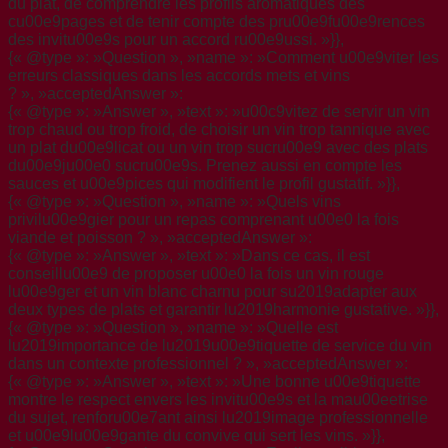
du plat, de comprendre les profils aromatiques des
cu00e9pages et de tenir compte des pru00e9fu00e9rences
des invitu00e9s pour un accord ru00e9ussi. »}},
{« @type »: »Question », »name »: »Comment u00e9viter les
erreurs classiques dans les accords mets et vins
? », »acceptedAnswer »:
{« @type »: »Answer », »text »: »u00c9vitez de servir un vin
trop chaud ou trop froid, de choisir un vin trop tannique avec
un plat du00e9licat ou un vin trop sucru00e9 avec des plats
du00e9ju00e0 sucru00e9s. Prenez aussi en compte les
sauces et u00e9pices qui modifient le profil gustatif. »}},
{« @type »: »Question », »name »: »Quels vins
privilu00e9gier pour un repas comprenant u00e0 la fois
viande et poisson ? », »acceptedAnswer »:
{« @type »: »Answer », »text »: »Dans ce cas, il est
conseillu00e9 de proposer u00e0 la fois un vin rouge
lu00e9ger et un vin blanc charnu pour su2019adapter aux
deux types de plats et garantir lu2019harmonie gustative. »}},
{« @type »: »Question », »name »: »Quelle est
lu2019importance de lu2019u00e9tiquette de service du vin
dans un contexte professionnel ? », »acceptedAnswer »:
{« @type »: »Answer », »text »: »Une bonne u00e9tiquette
montre le respect envers les invitu00e9s et la mau00eetrise
du sujet, renforu00e7ant ainsi lu2019image professionnelle
et u00e9lu00e9gante du convive qui sert les vins. »}},