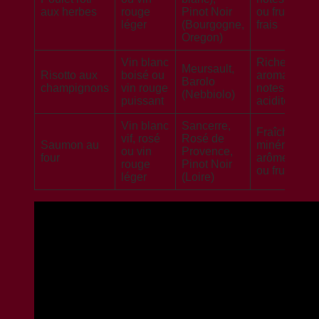
aux herbes
rouge
Pinot Noir
ou fruits ro
léger
(Bourgogne,
frais
Oregon)
Vin blanc
Richesse
Meursault,
Risotto aux
boisé ou
aromatique,
Barolo
champignons
vin rouge
notes truffée
(Nebbiolo)
puissant
acidité équi
Vin blanc
Sancerre,
Fraîcheur, n
vif, rosé
Rosé de
Saumon au
minérales,
ou vin
Provence,
four
arômes flor
rouge
Pinot Noir
ou fruités
léger
(Loire)