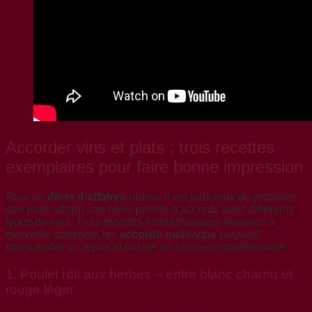
Accorder vins et plats : trois recettes
exemplaires pour faire bonne impression
Pour un
dîner d’affaires
réussi, il est judicieux de proposer
des plats offrant une belle palette d’accords avec différents
types de vins. Trois recettes emblématiques illustrent à
merveille comment les
accords mets-vins
peuvent
transcender un repas et laisser un souvenir impérissable.
1. Poulet rôti aux herbes – entre blanc charnu et
rouge léger