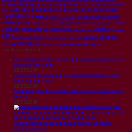
champagne
culture du vin
durabilité
boissons
domaine viticole
cocktail
dégustation de vin
développement durable
dégustation
france
gastronomie
innovation
gourmandise
grands crus
industrie du vin
oenologie
santé
meilleurs accords
meilleurs vins
santé publique
sommeliers
spiritueux
technologie
tendances
vignoble
spiritueux français
stockage du vin
vin
vins
vins
vin et gastronomie
vin français
vin rouge
vin et cuisine
viticulture
français
écologie
œnotourisme
voyage vin
Sujets du moment
Réceptions et fêtes : idées de boissons conviviales à
partager entre amis
29/07/2026
Vins et repas de mariage : comment composer une
carte harmonieuse
26/07/2026
8 astuces pour bien choisir des vins de Bordeaux en
primeur
25/07/2026
Les meilleurs vins pour accompagner un repas
végétalien festif