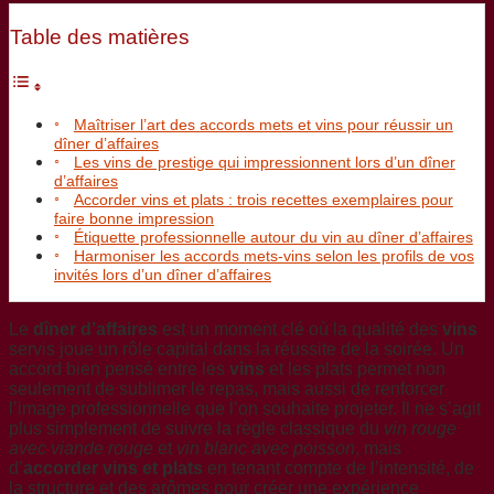
Table des matières
Maîtriser l’art des accords mets et vins pour réussir un
dîner d’affaires
Les vins de prestige qui impressionnent lors d’un dîner
d’affaires
Accorder vins et plats : trois recettes exemplaires pour
faire bonne impression
Étiquette professionnelle autour du vin au dîner d’affaires
Harmoniser les accords mets-vins selon les profils de vos
invités lors d’un dîner d’affaires
Le
dîner d’affaires
est un moment clé où la qualité des
vins
servis joue un rôle capital dans la réussite de la soirée. Un
accord bien pensé entre les
vins
et les plats permet non
seulement de sublimer le repas, mais aussi de renforcer
l’image professionnelle que l’on souhaite projeter. Il ne s’agit
plus simplement de suivre la règle classique du
vin rouge
avec viande rouge
et
vin blanc avec poisson
, mais
d’
accorder vins et plats
en tenant compte de l’intensité, de
la structure et des arômes pour créer une expérience