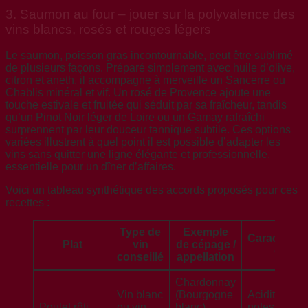
3. Saumon au four – jouer sur la polyvalence des
vins blancs, rosés et rouges légers
Le saumon, poisson gras incontournable, peut être sublimé
de plusieurs façons. Préparé simplement avec huile d’olive,
citron et aneth, il accompagne à merveille un Sancerre ou
Chablis minéral et vif. Un rosé de Provence ajoute une
touche estivale et fruitée qui séduit par sa fraîcheur, tandis
qu’un Pinot Noir léger de Loire ou un Gamay rafraîchi
surprennent par leur douceur tannique subtile. Ces options
variées illustrent à quel point il est possible d’adapter les
vins sans quitter une ligne élégante et professionnelle,
essentielle pour un dîner d’affaires.
Voici un tableau synthétique des accords proposés pour ces
recettes :
Type de
Exemple
Caractérist
Plat
vin
de cépage /
du vin
conseillé
appellation
Chardonnay
Vin blanc
(Bourgogne
Acidité mod
Poulet rôti
ou vin
blanc),
notes beurr