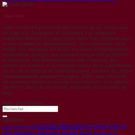
Julien Imbert
Julien Imbert est passionné par l’univers du vin depuis plus
de vingt ans. Journaliste et consultant, il accompagne
domaines viticoles et restaurateurs dans leur communication
et leur stratégie de développement. Son expérience sur le
terrain, des vignobles bordelais aux caves bourguignonnes,
lui permet de partager une expertise unique mêlant tradition
et innovation. Sur domainerimbert.com, il propose des
articles accessibles et documentés autour de la gastronomie,
du vin, de la santé et de l’entrepreneuriat. Amateur de cuisine
méditerranéenne et grand voyageur, Julien aime découvrir
de nouveaux terroirs et raconter leurs histoires. Son objectif :
rendre la culture du vin vivante, inspirante et à la portée de
tous.
Barre de recherche
Etiquettes
accords mets-vins
accords mets et
accord mets et vins
vins
agriculture
agriculture durable
alcool
bienfaits du vin