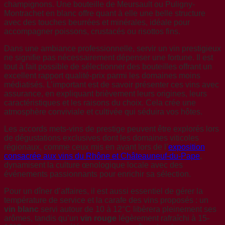
champignons. Une bouteille de Meursault ou Puligny-
Montrachet en blanc offre quant à elle une belle structure
avec des touches beurrées et minérales, idéale pour
accompagner poissons, crustacés ou risottos fins.
Dans une ambiance professionnelle, servir un vin prestigieux
ne signifie pas nécessairement dépenser une fortune. Il est
tout à fait possible de sélectionner des bouteilles offrant un
excellent rapport qualité-prix parmi les domaines moins
médiatisés. L’important est de savoir présenter ces vins avec
assurance, en expliquant brièvement leurs origines, leurs
caractéristiques et les raisons du choix. Cela crée une
atmosphère conviviale et cultivée qui séduira vos hôtes.
Les accords mets-vins de prestige peuvent être explorés lors
de dégustations exclusives dont les domaines viticoles
régionaux, comme ceux mis en avant lors de l’
exposition
consacrée aux vins du Rhône et Châteauneuf-du-Pape
,
dynamisent la culture œnologique locale avec des
événements passionnants pour enrichir sa sélection.
Pour un dîner d’affaires, il est aussi essentiel de gérer la
température de service et la carafe des vins proposés : un
vin blanc
servi autour de 10 à 12°C libèrera pleinement ses
arômes, tandis qu’un
vin rouge
légèrement rafraîchi à 15-