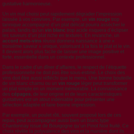
gustative harmonieuse.
Un vin mal choisi peut rapidement dégrader l’impression
laissée à vos convives. Par exemple, un
vin rouge
trop
tannique accompagné d’un plat délicat pourra assécher le
palais, tandis qu’un
vin blanc
trop acide risquera d’éclipser
les saveurs d’un plat riche en textures. En revanche, un
accord mets-vins
réussi donnera naissance à une «
troisième saveur » unique, valorisant à la fois le plat et le vin.
Il devient alors plus facile de laisser une image positive et
forte, essentielle dans un contexte professionnel.
Dans le cadre d’un dîner d’affaires, le respect de l’étiquette
professionnelle ne doit pas être sous-estimé. Le choix des
vins doit être aussi réfléchi que le menu. Une bonne bouteille
de vin blanc charnu ou un
vin rouge
léger peut transformer
un plat simple en un moment mémorable. La connaissance
des
cépages
, de leur origine et de leurs caractéristiques
gustatives est un atout indéniable pour présenter une
sélection adaptée et faire bonne impression.
Par exemple, un poulet rôti, souvent proposé lors de ces
repas, peut accompagner aussi bien un blanc type
Chardonnay issue de Bourgogne qu’un Pinot Noir fruité. Ce
choix révèle la polyvalence des vins et la manière dont ils