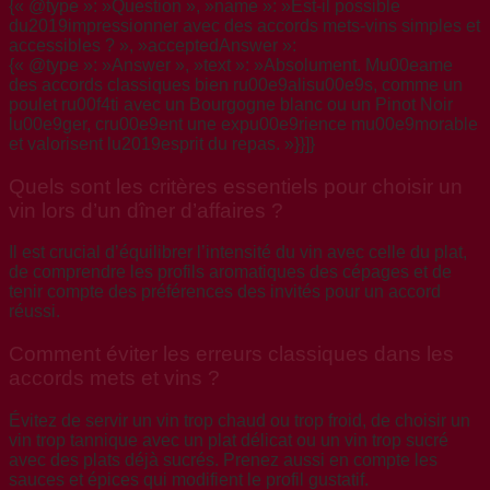
{« @type »: »Question », »name »: »Est-il possible
du2019impressionner avec des accords mets-vins simples et
accessibles ? », »acceptedAnswer »:
{« @type »: »Answer », »text »: »Absolument. Mu00eame
des accords classiques bien ru00e9alisu00e9s, comme un
poulet ru00f4ti avec un Bourgogne blanc ou un Pinot Noir
lu00e9ger, cru00e9ent une expu00e9rience mu00e9morable
et valorisent lu2019esprit du repas. »}}]}
Quels sont les critères essentiels pour choisir un
vin lors d’un dîner d’affaires ?
Il est crucial d’équilibrer l’intensité du vin avec celle du plat,
de comprendre les profils aromatiques des cépages et de
tenir compte des préférences des invités pour un accord
réussi.
Comment éviter les erreurs classiques dans les
accords mets et vins ?
Évitez de servir un vin trop chaud ou trop froid, de choisir un
vin trop tannique avec un plat délicat ou un vin trop sucré
avec des plats déjà sucrés. Prenez aussi en compte les
sauces et épices qui modifient le profil gustatif.