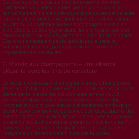
Ce classique de la cuisine méditerranéenne convient
parfaitement au contexte professionnel par sa simplicité et
son raffinement. La méthode « spatchcock » permet de cuire
rapidement un poulet croustillant aux herbes (thym, romarin,
ail, citron). Sa chair moelleuse s’accompagne aussi bien
d’un Chablis ou Bourgogne blanc, frais et beurré, que d’un
Pinot Noir léger ou Gamay offrant une belle fraîcheur fruitée.
Ces vins ne masquent pas le goût du poulet mais le
subliment en douceur, parfait pour un accord nuancé qui
impressionnera vos invités.
2. Risotto aux champignons – une alliance
élégante avec les vins de caractère
Le risotto crémeux aux champignons variés (champignons
de Paris, shiitake, pleurotes) est une excellente occasion de
démontrer la finesse des accords entre terre et vin. Un
Bourgogne blanc boisé comme un Meursault équilibre
l’onctuosité du plat avec son acidité maîtrisée, tandis qu’un
Barolo italien, symbole de puissance et finesse, apporte des
notes de truffe et sous-bois très en accord avec les saveurs
umami du risotto. Amateurs exigeants ou novices curieux y
trouveront leur compte et la qualité de ce plat associée à
l’élégance du vin renforcera l’impact de la soirée.