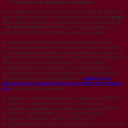
Proposer une alternative sans alcool
Cette démarche proactive est à la fois un signe de respect et
une invitation à découvrir ensemble la richesse des
cépages
et des régions viticoles, consolidant ainsi l’impact positif de
votre
dîner d’affaires
. Une étape à ne pas négliger pour
renforcer vos liens professionnels autour de la table.
En explorant différentes options d’accords, vous vous
assurez un repas parfaitement adapté en toute circonstance.
Pour davantage d’inspiration et pour optimiser vos choix, la
découverte de vins directement auprès des producteurs peut
offrir une opportunité exceptionnelle. Les économies
réalisées tout en accédant à des crus remarquables se
révèlent être un avantage stratégique non négligeable lors
de l’organisation de dîners prestigieux :
acheter du vin
directement au Domaine Rimbert pour profiter des meilleurs
prix
est une option à considérer.
{« @context »: »https://schema.org », »@type »: »FAQPage », 
[{« @type »: »Question », »name »: »Quels sont les
critu00e8res essentiels pour choisir un vin lors du2019un
du00eener du2019affaires ? », »acceptedAnswer »:
{« @type »: »Answer », »text »: »Il est crucial
du2019u00e9quilibrer lu2019intensitu00e9 du vin avec celle