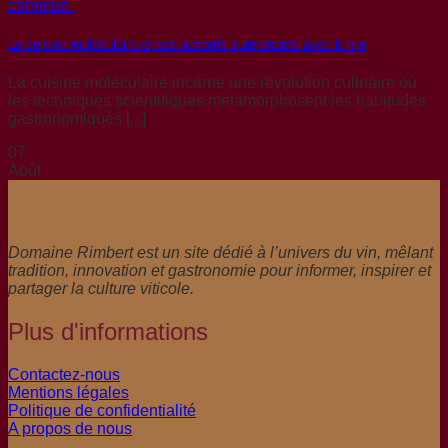
La cuisine moléculaire et ses accords surprenants avec le vin
La cuisine moléculaire incarne une révolution culinaire où
les techniques scientifiques métamorphosent les habitudes
gastronomiques [...]
07
Août
Domaine Rimbert est un site dédié à l’univers du vin, mêlant
tradition, innovation et gastronomie pour informer, inspirer et
partager la culture viticole.
Plus d'informations
Contactez-nous
Mentions légales
Politique de confidentialité
A propos de nous