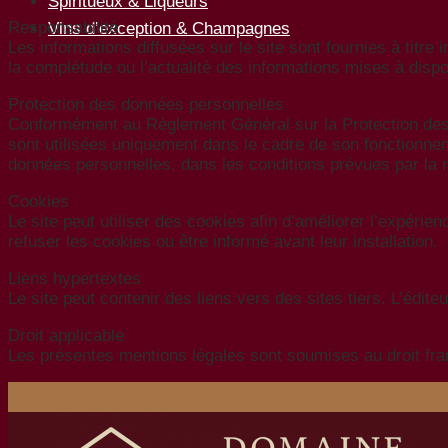
Spiritueux & Liqueurs
Responsabilité
Vins d’exception & Champagnes
Les informations diffusées sur le site sont fournies à titre 
la complétude ou l’actualité des informations mises à disposit
Protection des données personnelles
Conformément au Règlement Général sur la Protection des D
sont utilisées uniquement dans le cadre de son fonctionneme
données personnelles, dans les conditions prévues par la 
Cookies
Le site peut utiliser des cookies afin d’améliorer l’expérie
refuser les cookies ou être informé avant leur installation.
Liens hypertextes
Le site peut contenir des liens vers des sites tiers. L’édit
Droit applicable
Les présentes mentions légales sont soumises au droit fran