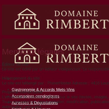
Mentions légales
Éditeur du site
Le site est édité par un éditeur indépendant. Le responsab
Hébergement du site
Le site est hébergé par : PlanetHoster Adresse : 4416 L
Gastronomie & Accords Mets-Vins
Propriété intellectuelle
Accessoires oenologiques
L’ensemble du contenu présent sur le site (textes, images, 
Toute reproduction, représentation, modification, publication
Adresses & Dégustations
autorisation préalable.