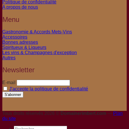
Politique de confidentialité
A propos de nous
Menu
Gastronomie & Accords Mets-Vins
Accessoires
Bonnes adresses
Spiritueux & Liqueurs
Les vins & Champagnes d'exception
Autres
Newsletter
E-mail
J'accepte la politique de confidentialité
Tous droits réservés 2026 ©
Domainerimbert.com
—
Plan
du site