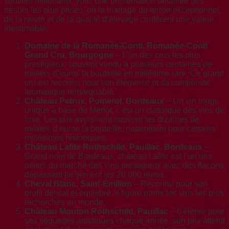
souvent millénaire. Voici une présentation détaillée des
trésors les plus prisés, où le mariage du terroir exceptionnel,
de la rareté et de la qualité d’élevage confèrent une valeur
inestimable.
Domaine de la Romanée-Conti, Romanée-Conti
Grand Cru, Bourgogne
– L’un des crus les plus
prestigieux, souvent vendu à plusieurs centaines de
milliers d’euros la bouteille en millésime rare. Ce grand
cru est reconnu pour son élégance et sa complexité
aromatique remarquable.
Château Petrus, Pomerol, Bordeaux
– Un vin rouge
unique à base de Merlot, c’est un classique des vins de
luxe. Les prix avoisinent souvent les dizaines de
milliers d’euros la bouteille, notamment pour certains
millésimes historiques.
Château Lafite Rothschild, Pauillac, Bordeaux
–
Grand nom de Bordeaux, château Lafite est l’un des
piliers du marché des vins prestigieux avec des flacons
dépassant facilement les 20 000 euros.
Cheval Blanc, Saint-Émilion
– Reconnu pour son
profil délicat et équilibré, il figure parmi les vins les plus
recherchés au monde.
Château Mouton Rothschild, Pauillac
– Célèbre pour
ses étiquettes artistiques chaque année, son prix atteint