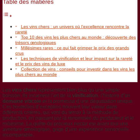
Table des matières
Les vins chers : un univers où l’excellence rencontre la
rareté
Top 10 des vins les plus chers au monde : découverte des
trésors œnologiques
Millésimes rares : ce qui fait grimper le prix des grands
crus
Les techniques de vinification et leur impact sur la rareté
et le prix des vins de luxe
Collection de vins : conseils pour investir dans les vins les
plus chers au monde
Les
vins chers
représentent bien plus qu’une simple
boisson. Ils incarnent l’art de la
vinification
, l’histoire d’un
domaine viticole
et la promesse d’une dégustation unique.
Ces bouteilles d’exception trouvent leur valeur dans
différents critères, qui vont du terroir à la méthode de
production, en passant par la renommée du producteur et le
millésime. La quête du précieux nectar est avant tout une
aventure œnologique, gage d’une expérience sensorielle
incomparable.