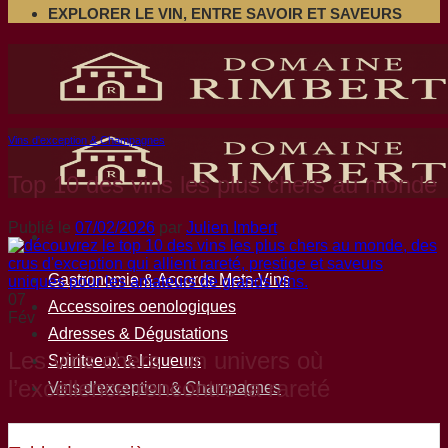
EXPLORER LE VIN, ENTRE SAVOIR ET SAVEURS
Vins d'exception & Champagnes
Top 10 des vins les plus chers au monde
Publié le
07/02/2026
par
Julien Imbert
Gastronomie & Accords Mets-Vins
07
Accessoires oenologiques
Fév
Adresses & Dégustations
Les vins chers : un univers où
Spiritueux & Liqueurs
l’excellence rencontre la rareté
Vins d’exception & Champagnes