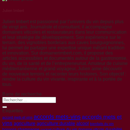
Julien Imbert
Julien Imbert est passionné par l’univers du vin depuis plus
de vingt ans. Journaliste et consultant, il accompagne
domaines viticoles et restaurateurs dans leur communication
et leur stratégie de développement. Son expérience sur le
terrain, des vignobles bordelais aux caves bourguignonnes,
lui permet de partager une expertise unique mêlant tradition
et innovation. Sur domainerimbert.com, il propose des
articles accessibles et documentés autour de la gastronomie,
du vin, de la santé et de l’entrepreneuriat. Amateur de cuisine
méditerranéenne et grand voyageur, Julien aime découvrir
de nouveaux terroirs et raconter leurs histoires. Son objectif :
rendre la culture du vin vivante, inspirante et à la portée de
tous.
Barre de recherche
Etiquettes
accords mets-vins
accords mets et
accord mets et vins
vins
agriculture
agriculture durable
alcool
bienfaits du vin
champagne
culture du vin
durabilité
boissons
domaine viticole
cocktail