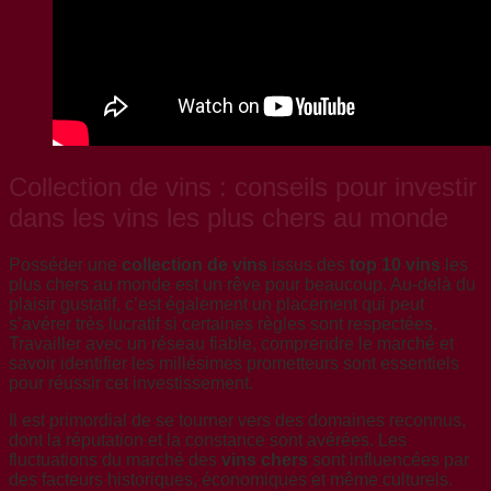
Collection de vins : conseils pour investir
dans les vins les plus chers au monde
Posséder une
collection de vins
issus des
top 10 vins
les
plus chers au monde est un rêve pour beaucoup. Au-delà du
plaisir gustatif, c’est également un placement qui peut
s’avérer très lucratif si certaines règles sont respectées.
Travailler avec un réseau fiable, comprendre le marché et
savoir identifier les millésimes prometteurs sont essentiels
pour réussir cet investissement.
Il est primordial de se tourner vers des domaines reconnus,
dont la réputation et la constance sont avérées. Les
fluctuations du marché des
vins chers
sont influencées par
des facteurs historiques, économiques et même culturels.