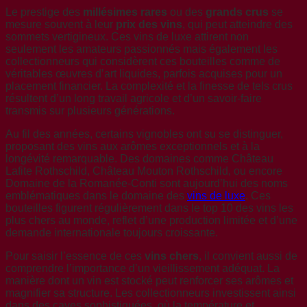
Le prestige des
millésimes rares
ou des
grands crus
se
mesure souvent à leur
prix des vins
, qui peut atteindre des
sommets vertigineux. Ces vins de luxe attirent non
seulement les amateurs passionnés mais également les
collectionneurs qui considèrent ces bouteilles comme de
véritables œuvres d’art liquides, parfois acquises pour un
placement financier. La complexité et la finesse de tels crus
résultent d’un long travail agricole et d’un savoir-faire
transmis sur plusieurs générations.
Au fil des années, certains vignobles ont su se distinguer,
proposant des vins aux arômes exceptionnels et à la
longévité remarquable. Des domaines comme Château
Lafite Rothschild, Château Mouton Rothschild, ou encore
Domaine de la Romanée-Conti sont aujourd’hui des noms
emblématiques dans le domaine des
vins de luxe
. Ces
bouteilles figurent régulièrement dans le top 10 des vins les
plus chers au monde, reflet d’une production limitée et d’une
demande internationale toujours croissante.
Pour saisir l’essence de ces
vins chers
, il convient aussi de
comprendre l’importance d’un vieillissement adéquat. La
manière dont un vin est stocké peut renforcer ses arômes et
magnifier sa structure. Les collectionneurs investissent ainsi
dans des caves sophistiquées, où la température et