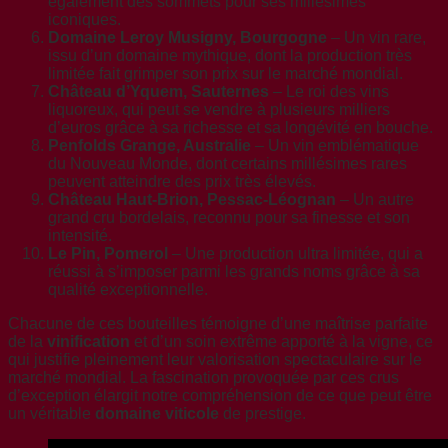
également des sommets pour ses millésimes
iconiques.
Domaine Leroy Musigny, Bourgogne
– Un vin rare,
issu d’un domaine mythique, dont la production très
limitée fait grimper son prix sur le marché mondial.
Château d’Yquem, Sauternes
– Le roi des vins
liquoreux, qui peut se vendre à plusieurs milliers
d’euros grâce à sa richesse et sa longévité en bouche.
Penfolds Grange, Australie
– Un vin emblématique
du Nouveau Monde, dont certains millésimes rares
peuvent atteindre des prix très élevés.
Château Haut-Brion, Pessac-Léognan
– Un autre
grand cru bordelais, reconnu pour sa finesse et son
intensité.
Le Pin, Pomerol
– Une production ultra limitée, qui a
réussi à s’imposer parmi les grands noms grâce à sa
qualité exceptionnelle.
Chacune de ces bouteilles témoigne d’une maîtrise parfaite
de la
vinification
et d’un soin extrême apporté à la vigne, ce
qui justifie pleinement leur valorisation spectaculaire sur le
marché mondial. La fascination provoquée par ces crus
d’exception élargit notre compréhension de ce que peut être
un véritable
domaine viticole
de prestige.