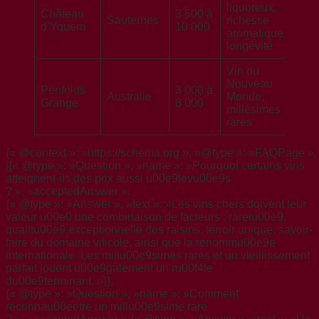
liquoreux,
Château
3 500 à
Bl
Sauternes
richesse
d’Yquem
10 000
li
aromatique,
longévité
Vin du
Nouveau
Penfolds
3 000 à
Australie
Monde,
R
Grange
8 000
millésimes
rares
{« @context »: »https://schema.org », »@type »: »FAQPage », 
[{« @type »: »Question », »name »: »Pourquoi certains vins
atteignent-ils des prix aussi u00e9levu00e9s
? », »acceptedAnswer »:
{« @type »: »Answer », »text »: »Les vins chers doivent leur
valeur u00e0 une combinaison de facteurs : raretu00e9,
qualitu00e9 exceptionnelle des raisins, terroir unique, savoir-
faire du domaine viticole, ainsi que la renommu00e9e
internationale. Les millu00e9simes rares et un vieillissement
parfait jouent u00e9galement un ru00f4le
du00e9terminant. »}},
{« @type »: »Question », »name »: »Comment
reconnau00eetre un millu00e9sime rare