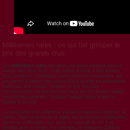
Millésimes rares : ce qui fait grimper le
prix des grands crus
Les
millésimes rares
occupent une place centrale dans le
monde des vins chers. Cette notion renvoie à des années
aux conditions climatiques particulièrement favorables, qui
ont permis d’obtenir des raisins d’une qualité exceptionnelle,
traduisant des saveurs uniques et une structure
exceptionnelle. Le prix des vins issus de ces années atteint
souvent des sommets, illustrant l’adage selon lequel la
qualité a un coût.
La singularité d’un millésime est liée à plusieurs facteurs : la
météo, l’état sanitaire de la vigne, les techniques employées
durant la vinification mais aussi la capacité du vin à se
bonifier avec le temps. Par exemple, le millésime 1945 de