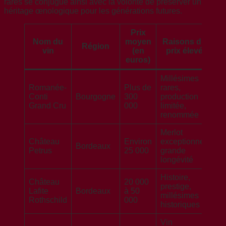
rares se conjugue ainsi avec la volonté de préserver un
héritage œnologique pour les générations futures.
Prix
Nom du
moyen
Raisons du
T
Région
vin
(en
prix élevé
euros)
Millésimes
Romanée-
Plus de
rares,
Conti
Bourgogne
300
production
R
Grand Cru
000
limitée,
renommée
Merlot
Château
Environ
exceptionnel,
Bordeaux
R
Petrus
25 000
grande
longévité
Histoire,
Château
20 000
prestige,
Lafite
Bordeaux
à 50
R
millésimes
Rothschild
000
historiques
Vin