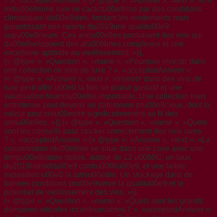
? », »acceptedAnswer »:{« @type »: »Answer », »text »: »Un
millu00e9sime rare se caractu00e9rise par des conditions
climatiques idu00e9ales, limitant les rendements mais
garantissant des raisins du2019une qualitu00e9
supu00e9rieure. Ces annu00e9es produisent des vins qui
du00e9veloppent des aru00f4mes complexes et une
excellente aptitude au vieillissement. »}},
{« @type »: »Question », »name »: »Pourquoi investir dans
une collection de vins de luxe ? », »acceptedAnswer »:
{« @type »: »Answer », »text »: »Investir dans des vins de
luxe peut offrir u00e0 la fois un plaisir gustatif et une
valorisation financiu00e8re importante. Une collection bien
entretenue peut devenir un patrimoine pru00e9cieux, dont la
valeur peut crou00eetre significativement au fil des
annu00e9es. »}},{« @type »: »Question », »name »: »Quels
sont les conseils pour stocker correctement des vins rares
? », »acceptedAnswer »:{« @type »: »Answer », »text »: »La
conservation idu00e9ale se situe dans une cave avec une
tempu00e9rature stable, autour de 12 u00b0C, un taux
du2019humiditu00e9 contru00f4lu00e9, et une faible
exposition u00e0 la lumiu00e8re. Un stockage dans de
bonnes conditions pru00e9serve la qualitu00e9 et le
potentiel de vieillissement des vins. »}},
{« @type »: »Question », »name »: »Quels sont les grands
domaines viticoles incontournables ? », »acceptedAnswer »: