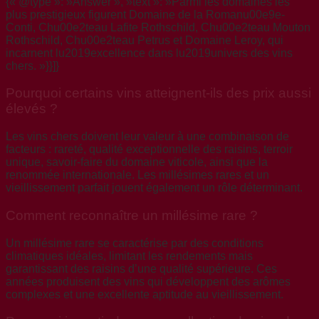
{« @type »: »Answer », »text »: »Parmi les domaines les
plus prestigieux figurent Domaine de la Romanu00e9e-
Conti, Chu00e2teau Lafite Rothschild, Chu00e2teau Mouton
Rothschild, Chu00e2teau Petrus et Domaine Leroy, qui
incarnent lu2019excellence dans lu2019univers des vins
chers. »}}]}
Pourquoi certains vins atteignent-ils des prix aussi
élevés ?
Les vins chers doivent leur valeur à une combinaison de
facteurs : rareté, qualité exceptionnelle des raisins, terroir
unique, savoir-faire du domaine viticole, ainsi que la
renommée internationale. Les millésimes rares et un
vieillissement parfait jouent également un rôle déterminant.
Comment reconnaître un millésime rare ?
Un millésime rare se caractérise par des conditions
climatiques idéales, limitant les rendements mais
garantissant des raisins d’une qualité supérieure. Ces
années produisent des vins qui développent des arômes
complexes et une excellente aptitude au vieillissement.