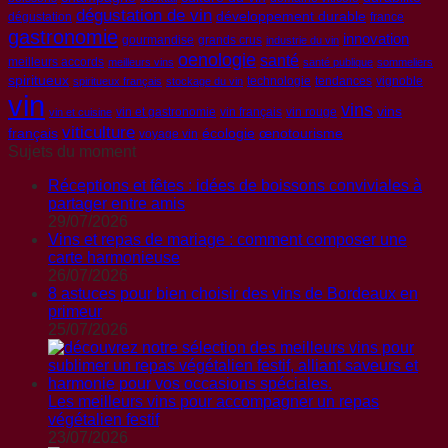
dégustation de vin
développement durable
dégustation
france
gastronomie
innovation
gourmandise
grands crus
industrie du vin
oenologie
santé
meilleurs accords
meilleurs vins
santé publique
sommeliers
spiritueux
technologie
tendances
vignoble
spiritueux français
stockage du vin
vin
vins
vins
vin et gastronomie
vin français
vin rouge
vin et cuisine
viticulture
français
écologie
œnotourisme
voyage vin
Sujets du moment
Réceptions et fêtes : idées de boissons conviviales à
partager entre amis
29/07/2026
Vins et repas de mariage : comment composer une
carte harmonieuse
26/07/2026
8 astuces pour bien choisir des vins de Bordeaux en
primeur
25/07/2026
Les meilleurs vins pour accompagner un repas
végétalien festif
23/07/2026