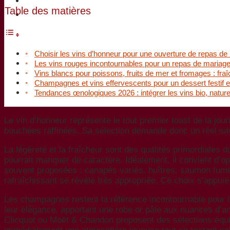
Spiritueux & Liqueurs
Table des matières
Vins d’exception & Champagnes
Choisir les vins d’honneur pour une ouverture de repas de 
Les vins rouges incontournables pour un repas de mariage
Vins blancs pour poissons, fruits de mer et fromages : fra
Champagnes et vins effervescents pour un dessert festif et 
Tendances œnologiques 2026 : intégrer les vins bio, nature 
Le vin d’honneur représente le tout premier toast de la jou
bouchées raffinées. Sa sélection demande donc un réel sa
La légèreté et la fraîcheur sont des qualités primordiales d
pourrait manquer de caractère. Idéalement, il convient d’o
souvent proposées : canapés variés, huîtres, saumon fumé,
rafraîchissant se révèle très appropriée. Ce choix s’appuie
Les champagnes restent la référence incontournable pour le
leur élégance, apportant une robe or pâle aux nuances d’
Clicquot ou Moët & Chandon proposent des sélections équili