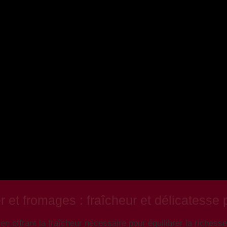
r et fromages : fraîcheur et délicatesse
en offrant la fraîcheur nécessaire pour équilibrer la richess