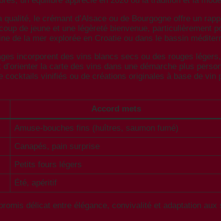
es, un équilibre apprécié en 2026 où la tradition et la mo
la qualité, le crémant d’Alsace ou de Bourgogne offre un rapp
un coup de jeune et une légèreté bienvenue, particulièrement
ine de la mer explorée en Croatie ou dans le bassin méditer
ages incorporent des vins blancs secs ou des rouges légers,
d’orienter la carte des vins dans une démarche plus personn
de cocktails vinifiés ou de créations originales à base de vin
Accord mets
Amuse-bouches fins (huîtres, saumon fumé)
Canapés, pain surprise
Petits fours légers
Été, apéritif
promis délicat entre élégance, convivalité et adaptation aux