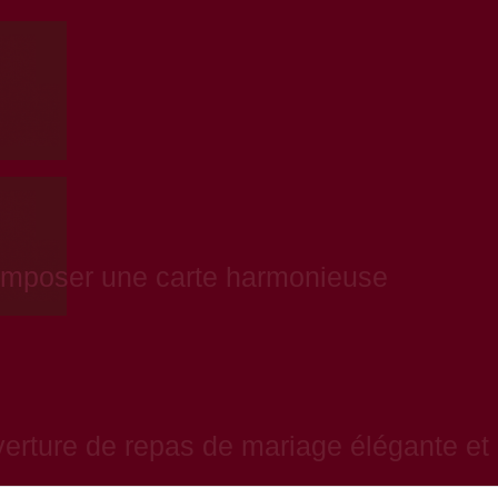
omposer une carte harmonieuse
verture de repas de mariage élégante et 