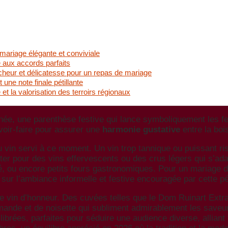
mariage élégante et conviviale
 aux accords parfaits
îcheur et délicatesse pour un repas de mariage
une note finale pétillante
et la valorisation des terroirs régionaux
rnée, une parenthèse festive qui lance symboliquement les fe
voir-faire pour assurer une
harmonie gustative
entre la bo
u vin servi à ce moment. Un vin trop tannique ou puissant ris
pter pour des vins effervescents ou des crus légers qui s’ad
 ou encore petits fours gastronomiques. Pour un mariage d’é
 sur l’ambiance informelle et festive encouragée par cette pé
 vin d’honneur. Des cuvées telles que le Dom Ruinart Extra-
amande et de noisette qui subliment admirablement les save
brées, parfaites pour séduire une audience diverse, alliant