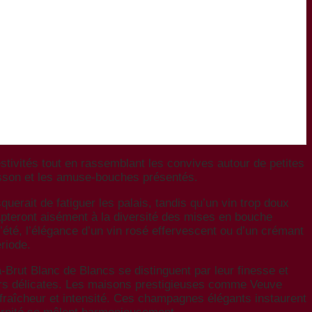
stivités tout en rassemblant les convives autour de petites
isson et les amuse-bouches présentés.
querait de fatiguer les palais, tandis qu’un vin trop doux
apteront aisément à la diversité des mises en bouche
té, l’élégance d’un vin rosé effervescent ou d’un crémant
riode.
Brut Blanc de Blancs se distinguent par leur finesse et
urs délicates. Les maisons prestigieuses comme Veuve
 fraîcheur et intensité. Ces champagnes élégants instaurent