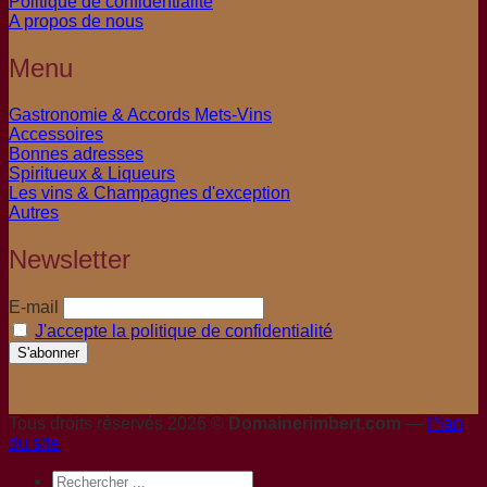
Politique de confidentialité
A propos de nous
Menu
Gastronomie & Accords Mets-Vins
Accessoires
Bonnes adresses
Spiritueux & Liqueurs
Les vins & Champagnes d'exception
Autres
Newsletter
E-mail
J'accepte la politique de confidentialité
Tous droits réservés 2026 ©
Domainerimbert.com
—
Plan
du site