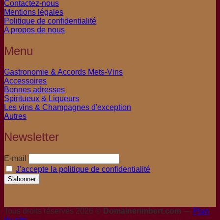
Contactez-nous
Mentions légales
Politique de confidentialité
A propos de nous
Menu
Gastronomie & Accords Mets-Vins
Accessoires
Bonnes adresses
Spiritueux & Liqueurs
Les vins & Champagnes d'exception
Autres
Newsletter
E-mail
J'accepte la politique de confidentialité
Tous droits réservés 2026 ©
Domainerimbert.com
—
Plan
du site