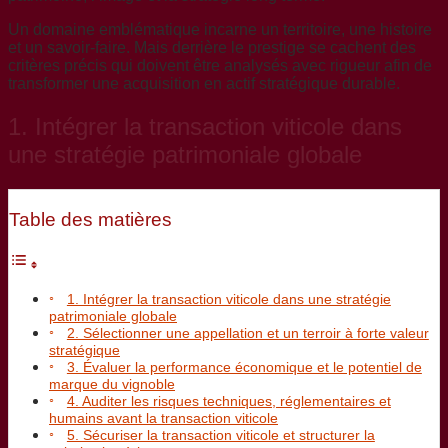
Un domaine emblématique incarne un territoire, une histoire
et un savoir-faire. Mais derrière le prestige se cachent des
critères précis qui doivent être analysés avec rigueur afin de
transformer une acquisition en actif stratégique durable.
1. Intégrer la transaction viticole dans
une stratégie patrimoniale globale
Table des matières
1. Intégrer la transaction viticole dans une stratégie
patrimoniale globale
2. Sélectionner une appellation et un terroir à forte valeur
stratégique
3. Évaluer la performance économique et le potentiel de
marque du vignoble
4. Auditer les risques techniques, réglementaires et
humains avant la transaction viticole
5. Sécuriser la transaction viticole et structurer la