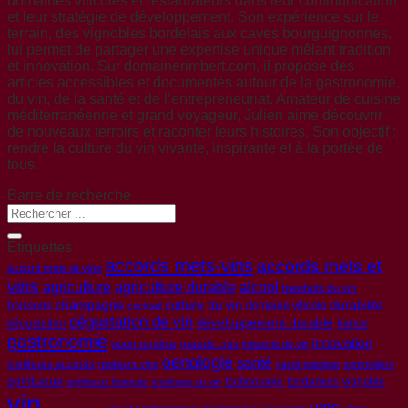
domaines viticoles et restaurateurs dans leur communication
et leur stratégie de développement. Son expérience sur le
terrain, des vignobles bordelais aux caves bourguignonnes,
lui permet de partager une expertise unique mêlant tradition
et innovation. Sur domainerimbert.com, il propose des
articles accessibles et documentés autour de la gastronomie,
du vin, de la santé et de l’entrepreneuriat. Amateur de cuisine
méditerranéenne et grand voyageur, Julien aime découvrir
de nouveaux terroirs et raconter leurs histoires. Son objectif :
rendre la culture du vin vivante, inspirante et à la portée de
tous.
Barre de recherche
Etiquettes
accords mets-vins
accords mets et
accord mets et vins
vins
agriculture
agriculture durable
alcool
bienfaits du vin
champagne
culture du vin
durabilité
boissons
domaine viticole
cocktail
dégustation de vin
développement durable
dégustation
france
gastronomie
innovation
gourmandise
grands crus
industrie du vin
oenologie
santé
meilleurs accords
meilleurs vins
santé publique
sommeliers
spiritueux
technologie
tendances
vignoble
spiritueux français
stockage du vin
vin
vins