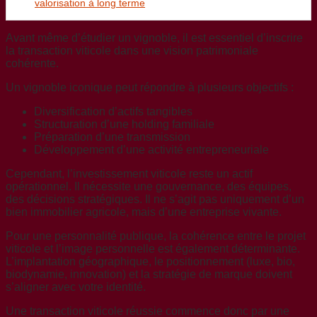
valorisation à long terme
Avant même d’étudier un vignoble, il est essentiel d’inscrire
la transaction viticole dans une vision patrimoniale
cohérente.
Un vignoble iconique peut répondre à plusieurs objectifs :
Diversification d’actifs tangibles
Structuration d’une holding familiale
Préparation d’une transmission
Développement d’une activité entrepreneuriale
Cependant, l’investissement viticole reste un actif
opérationnel. Il nécessite une gouvernance, des équipes,
des décisions stratégiques. Il ne s’agit pas uniquement d’un
bien immobilier agricole, mais d’une entreprise vivante.
Pour une personnalité publique, la cohérence entre le projet
viticole et l’image personnelle est également déterminante.
L’implantation géographique, le positionnement (luxe, bio,
biodynamie, innovation) et la stratégie de marque doivent
s’aligner avec votre identité.
Une transaction viticole réussie commence donc par une