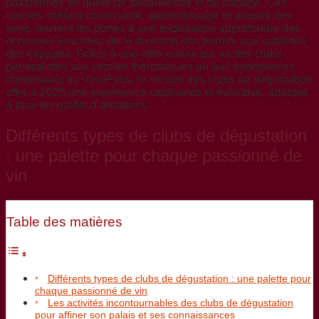
passionnés en quête de découvertes et de partage. Ces
cercles, mêlant convivialité, apprentissage et plaisirs des
sens, ouvrent les portes à une exploration approfondie des
richesses vinicoles, de la diversité des terroirs aux subtilités
des cépages. Grâce à une offre variée qui va des clubs
généralistes aux cercles thématiques ou aux expériences
immersives du VinoPass, le monde des clubs de dégustation
offre à 2025 une expérience captivante et évolutive, adaptée
à tous les profils d’amateurs.
Différents types de clubs de dégustation
: une palette pour chaque passionné de
vin
Table des matières
Différents types de clubs de dégustation : une palette pour
chaque passionné de vin
Les activités incontournables des clubs de dégustation
pour affiner son palais et ses connaissances