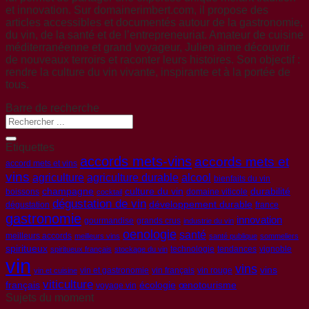
et innovation. Sur domainerimbert.com, il propose des
articles accessibles et documentés autour de la gastronomie,
du vin, de la santé et de l’entrepreneuriat. Amateur de cuisine
méditerranéenne et grand voyageur, Julien aime découvrir
de nouveaux terroirs et raconter leurs histoires. Son objectif :
rendre la culture du vin vivante, inspirante et à la portée de
tous.
Barre de recherche
Etiquettes
accords mets-vins
accords mets et
accord mets et vins
vins
agriculture
agriculture durable
alcool
bienfaits du vin
champagne
culture du vin
durabilité
boissons
domaine viticole
cocktail
dégustation de vin
développement durable
dégustation
france
gastronomie
innovation
gourmandise
grands crus
industrie du vin
oenologie
santé
meilleurs accords
meilleurs vins
santé publique
sommeliers
spiritueux
technologie
tendances
vignoble
spiritueux français
stockage du vin
vin
vins
vins
vin et gastronomie
vin français
vin rouge
vin et cuisine
viticulture
français
écologie
œnotourisme
voyage vin
Sujets du moment