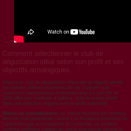
Comment sélectionner le club de
dégustation idéal selon son profil et ses
objectifs œnologiques
Choisir un club de dégustation nécessite un regard attentif
sur certains critères essentiels afin de s’assurer une
expérience harmonieuse et enrichissante. Le marché de
2025 offre une multitude d’options, mais le secret réside
dans une sélection alignée avec le profil individuel.
Niveau de connaissance
: un novice trouvera son bonheur
dans un club généraliste comme Les Amateurs Gourmets où
l’apprentissage est progressif. En revanche, un amateur
confirmé préférera intégrer un cercle plus pointu comme la