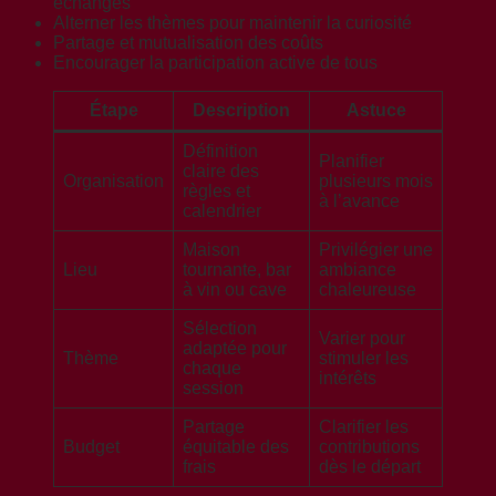
échanges
Alterner les thèmes pour maintenir la curiosité
Partage et mutualisation des coûts
Encourager la participation active de tous
Étape
Description
Astuce
Définition
Planifier
claire des
Organisation
plusieurs mois
règles et
à l’avance
calendrier
Maison
Privilégier une
Lieu
tournante, bar
ambiance
à vin ou cave
chaleureuse
Sélection
Varier pour
adaptée pour
Thème
stimuler les
chaque
intérêts
session
Partage
Clarifier les
Budget
équitable des
contributions
frais
dès le départ