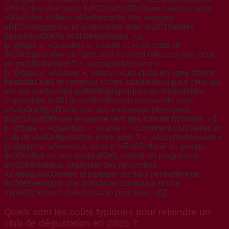
u00e0 des vins rares, lu2019adhu00e9sion ouvre la porte
u00e0 des ateliers u00e9ducatifs, des voyages
u0153nologiques, et la rencontre avec du2019autres
passionnu00e9s et professionnels. »}},
{« @type »: »Question », »name »: »Les clubs de
du00e9gustation en ligne sont-ils aussi efficaces que ceux
en pru00e9sentiel ? », »acceptedAnswer »:
{« @type »: »Answer », »text »: »Les clubs en ligne offrent
flexibilitu00e9 et contenus riches, idu00e9aux pour ceux qui
ont des contraintes gu00e9ographiques ou temporelles.
Cependant, lu2019expu00e9rience sensorielle reste
privilu00e9giu00e9e lors des rencontres physiques,
du2019ou00f9 une tendance vers des formats hybrides. »}},
{« @type »: »Question », »name »: »Comment cru00e9er un
club de du00e9gustation entre amis ? », »acceptedAnswer »:
{« @type »: »Answer », »text »: »Ru00e9unir un groupe,
du00e9finir un lieu adaptu00e9, choisir un programme
thu00e9matique, organiser des rencontres
ru00e9guliu00e8res et partager les frais permettent de
du00e9velopper une ambiance conviviale et une
expu00e9rience enrichissante pour tous. »}}]}
Quels sont les coûts typiques pour rejoindre un
club de dégustation en 2025 ?