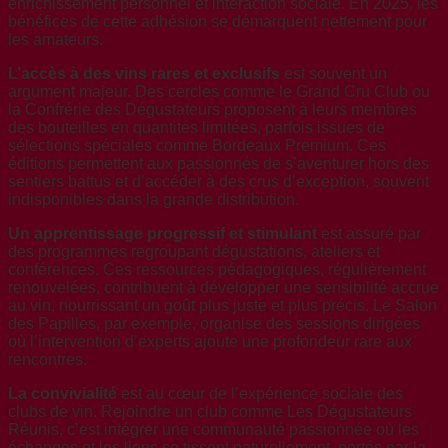
enrichissement personnel et interaction sociale. En 2025, les
bénéfices de cette adhésion se démarquent nettement pour
les amateurs.
L’accès à des vins rares et exclusifs
est souvent un
argument majeur. Des cercles comme le Grand Cru Club ou
la Confrérie des Dégustateurs proposent à leurs membres
des bouteilles en quantités limitées, parfois issues de
sélections spéciales comme Bordeaux Premium. Ces
éditions permettent aux passionnés de s’aventurer hors des
sentiers battus et d’accéder à des crus d’exception, souvent
indisponibles dans la grande distribution.
Un apprentissage progressif et stimulant
est assuré par
des programmes regroupant dégustations, ateliers et
conférences. Ces ressources pédagogiques, régulièrement
renouvelées, contribuent à développer une sensibilité accrue
au vin, nourrissant un goût plus juste et plus précis. Le Salon
des Papilles, par exemple, organise des sessions dirigées
où l’intervention d’experts ajoute une profondeur rare aux
rencontres.
La convivialité
est au cœur de l’expérience sociale des
clubs de vin. Rejoindre un club comme Les Dégustateurs
Réunis, c’est intégrer une communauté passionnée où les
échanges et les liens se tissent naturellement, portés par la