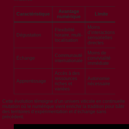
Avantage
Caractéristique
Limite
numérique
Moins
Flexibilité
d’interactions
Dégustation
horaire, multi-
sensorielles
localisation
directes
Moins de
Communauté
Échange
convivialité
internationale
immédiate
Accès à des
ressources
Autonomie
Apprentissage
riches et
nécessaire
variées
Cette évolution témoigne d’un univers viticole en continuelle
mutation où le numérique vient enrichir la tradition pour bâtir
des territoires d’expérimentation et d’échange sans
précédent.