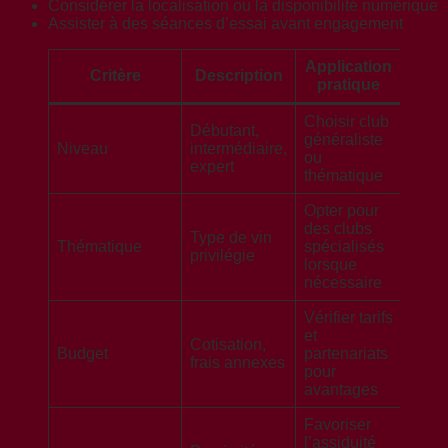
Considérer la localisation ou la disponibilité numérique
Assister à des séances d’essai avant engagement
Application
Critère
Description
pratique
Choisir club
Débutant,
généraliste
Niveau
intermédiaire,
ou
expert
thématique
Opter pour
des clubs
Type de vin
Thématique
spécialisés
privilégie
lorsque
nécessaire
Vérifier tarifs
et
Cotisation,
Budget
partenariats
frais annexes
pour
avantages
Favoriser
l’assiduité