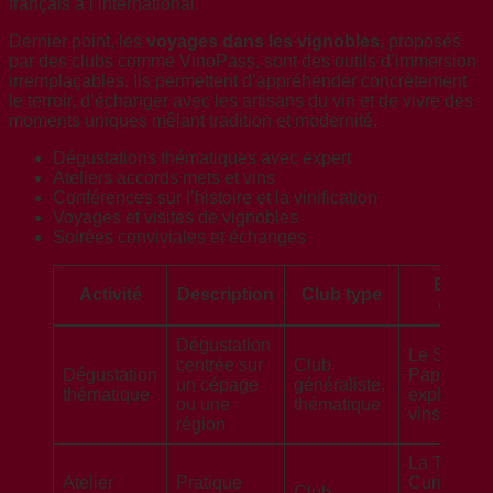
français à l’international.
Dernier point, les
voyages dans les vignobles
, proposés
par des clubs comme VinoPass, sont des outils d’immersion
irremplaçables. Ils permettent d’appréhender concrètement
le terroir, d’échanger avec les artisans du vin et de vivre des
moments uniques mêlant tradition et modernité.
Dégustations thématiques avec expert
Ateliers accords mets et vins
Conférences sur l’histoire et la vinification
Voyages et visites de vignobles
Soirées conviviales et échanges
Exemp
Activité
Description
Club type
concre
Dégustation
Le Salon 
centrée sur
Club
Dégustation
Papilles –
un cépage
généraliste,
thématique
exploratio
ou une
thématique
vins du R
région
La Tablée
Atelier
Pratique
Curieuse 
Club