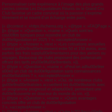
Personnaliser cette expérience à l’image des plus grands
cercles comme Les Dégustateurs Réunis ou le Grand Cru
Club favorise un cadre convivial où la passion s’exprime
librement et se nourrit d’un échange entre pairs.
{« @context »: »https://schema.org », »@type »: »FAQPage », 
[{« @type »: »Question », »name »: »Quels sont les
cou00fbts typiques pour rejoindre un club de
du00e9gustation en 2025 ? », »acceptedAnswer »:
{« @type »: »Answer », »text »: »Les cotisations annuelles
varient gu00e9nu00e9ralement entre 50 et 150 euros, avec
parfois des frais supplu00e9mentaires pour des ateliers ou
voyages. Beaucoup de clubs proposent des partenariats
offrant des tarifs pru00e9fu00e9rentiels. »}},
{« @type »: »Question », »name »: »Peut-on adhu00e9rer
u00e0 un club de du00e9gustation sans connaissances
pru00e9alables ? », »acceptedAnswer »:
{« @type »: »Answer », »text »: »Oui, de nombreux clubs
gu00e9nu00e9ralistes accueillent les du00e9butants avec
un programme progressif et adaptu00e9, permettant une
du00e9couverte en douceur du monde du vin. »}},
{« @type »: »Question », »name »: »Quels avantages
concrets offre un club de du00e9gustation
? », »acceptedAnswer »:
{« @type »: »Answer », »text »: »Outre lu2019accu00e8s