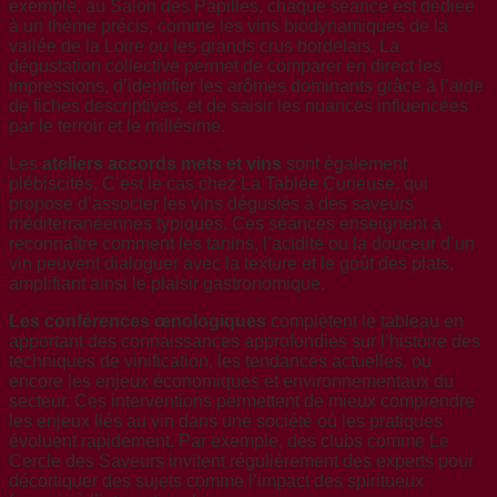
exemple, au Salon des Papilles, chaque séance est dédiée
à un thème précis, comme les vins biodynamiques de la
vallée de la Loire ou les grands crus bordelais. La
dégustation collective permet de comparer en direct les
impressions, d’identifier les arômes dominants grâce à l’aide
de fiches descriptives, et de saisir les nuances influencées
par le terroir et le millésime.
Les
ateliers accords mets et vins
sont également
plébiscités. C’est le cas chez La Tablée Curieuse, qui
propose d’associer les vins dégustés à des saveurs
méditerranéennes typiques. Ces séances enseignent à
reconnaître comment les tanins, l’acidité ou la douceur d’un
vin peuvent dialoguer avec la texture et le goût des plats,
amplifiant ainsi le plaisir gastronomique.
Les conférences œnologiques
complètent le tableau en
apportant des connaissances approfondies sur l’histoire des
techniques de vinification, les tendances actuelles, ou
encore les enjeux économiques et environnementaux du
secteur. Ces interventions permettent de mieux comprendre
les enjeux liés au vin dans une société où les pratiques
évoluent rapidement. Par exemple, des clubs comme Le
Cercle des Saveurs invitent régulièrement des experts pour
décortiquer des sujets comme l’impact des spiritueux