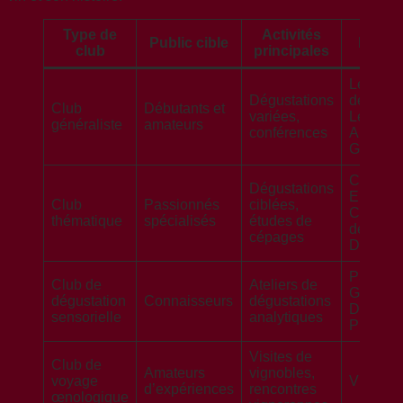
Type de
Activités
Public cible
Exemp
club
principales
Le Cerc
Dégustations
des Sav
Club
Débutants et
variées,
Les
généraliste
amateurs
conférences
Amateur
Gourme
Club
Dégustations
Epicurie
Club
Passionnés
ciblées,
Confréri
thématique
spécialisés
études de
des
cépages
Dégusta
Passion
Club de
Ateliers de
Goût Cl
dégustation
Connaisseurs
dégustations
Dégusta
sensorielle
analytiques
Prestige
Visites de
Club de
Amateurs
vignobles,
voyage
VinoPa
d’expériences
rencontres
œnologique