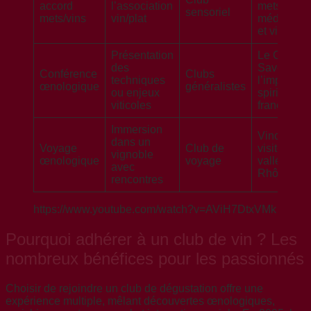
accord
l’association
mets
sensoriel
mets/vins
vin/plat
méditerra
et vins bla
Présentation
Le Cercle 
des
Saveurs –
Conférence
Clubs
techniques
l’impact d
œnologique
généralistes
ou enjeux
spiritueux
viticoles
français
Immersion
VinoPass 
dans un
Voyage
Club de
visite de la
vignoble
œnologique
voyage
vallée du
avec
Rhône
rencontres
https://www.youtube.com/watch?v=AViH7DtxVMk
Pourquoi adhérer à un club de vin ? Les
nombreux bénéfices pour les passionnés
Choisir de rejoindre un club de dégustation offre une
expérience multiple, mêlant découvertes œnologiques,