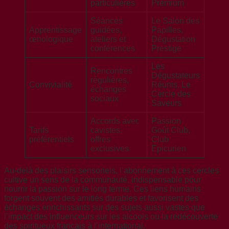
particulières
Premium
Séances
Le Salon des
Apprentissage
guidées,
Papilles,
œnologique
ateliers et
Dégustation
conférences
Prestige
Les
Rencontres
Dégustateurs
régulières,
Convivialité
Réunis, Le
échanges
Cercle des
sociaux
Saveurs
Accords avec
Passion
Tarifs
cavistes,
Goût Club,
préférentiels
offres
Club
exclusives
Epicurien
Au-delà des plaisirs sensoriels, l’abonnement à ces cercles
cultive un sens de la communauté, indispensable pour
nourrir la passion sur le long terme. Ces liens humains
forgent souvent des amitiés durables et favorisent des
échanges enrichissants sur des sujets aussi vastes que
l’impact des influenceurs sur les alcools ou la redécouverte
des spiritueux français à l’international.