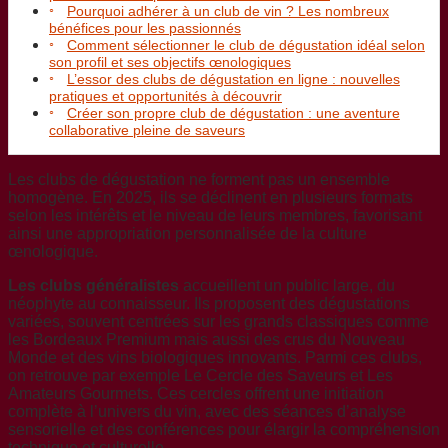
Pourquoi adhérer à un club de vin ? Les nombreux
bénéfices pour les passionnés
Comment sélectionner le club de dégustation idéal selon
son profil et ses objectifs œnologiques
L’essor des clubs de dégustation en ligne : nouvelles
pratiques et opportunités à découvrir
Créer son propre club de dégustation : une aventure
collaborative pleine de saveurs
Les clubs de dégustation ne forment pas un ensemble
homogène. En 2025, ils se déclinent en plusieurs formats
selon les intérêts et le niveau de leurs membres, favorisant
ainsi une appropriation personnalisée de la culture
œnologique.
Les clubs généralistes
accueillent un public large, du
néophyte au connaisseur. Ils proposent des dégustations
variées, souvent centrées sur les grands classiques comme
les Bordeaux Premium mais aussi des crus du Nouveau
Monde et des vins biologiques innovants. Parmi ces clubs,
on retrouve par exemple Le Cercle des Saveurs et Les
Amateurs Gourmets. Ces cercles offrent une initiation
complète à l’univers du vin, avec des séances d’analyse
sensorielle et des conférences pour élargir la compréhension
technique et culturelle.