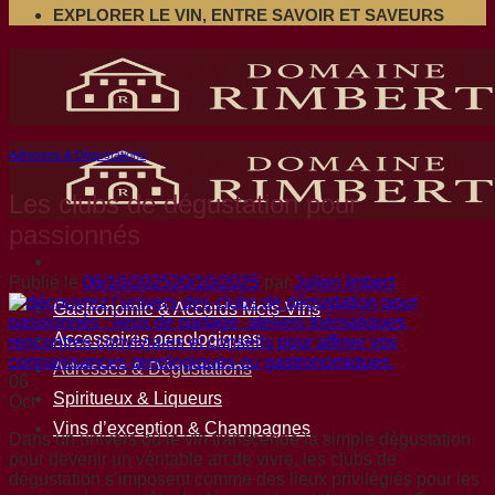
EXPLORER LE VIN, ENTRE SAVOIR ET SAVEURS
Adresses & Dégustations
Les clubs de dégustation pour
passionnés
Publié le
06/10/2025
20/10/2025
par
Julien Imbert
Gastronomie & Accords Mets-Vins
Accessoires oenologiques
Adresses & Dégustations
06
Spiritueux & Liqueurs
Oct
Vins d’exception & Champagnes
Dans un univers où le vin transcende la simple dégustation
pour devenir un véritable art de vivre, les clubs de
dégustation s’imposent comme des lieux privilégiés pour les