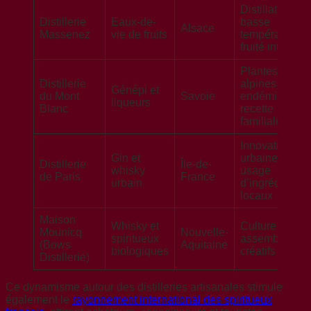
Distillation à
Distillerie
Eaux-de-
basse
Alsace
Massenez
vie de fruits
température,
fruité intense
Plantes
Distillerie
alpines
Génépi et
du Mont
Savoie
endémiques,
liqueurs
Blanc
recette
familiale
Innovation
Gin et
urbaine,
Distillerie
Île-de-
whisky
usage
de Paris
France
urbain
d’ingrédients
locaux
Maison
Whisky et
Culture bio,
Mounicq
Nouvelle-
spiritueux
assemblages
(Bows
Aquitaine
biologiques
créatifs
Distillerie)
Ce dynamisme autour des distilleries artisanales stimule
également le
rayonnement international des spiritueux