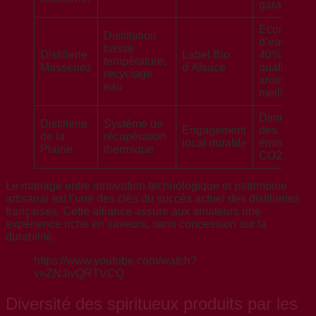
garantie
Économies
Distillation
d’eau de
basse
Distillerie
Label Bio
40%,
température,
Massenez
d’Alsace
qualité
recyclage
aromatique
eau
meilleure
Diminution
Distillerie
Système de
Engagement
des
de la
récupération
local durable
émissions
Plaine
thermique
CO2
Le mariage entre innovation technologique et patrimoine
artisanal est l’une des clés du succès actuel des distilleries
françaises. Cette alliance assure aux amateurs une
expérience riche en saveurs, sans concession sur la
durabilité.
https://www.youtube.com/watch?
v=ZNJivQRTVCQ
Diversité des spiritueux produits par les