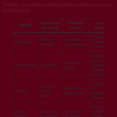
Tableau des régions françaises iconiques pour le
spiritourisme
Spiritueux
Distillerie
Activité
Région
principal
phare
signature
Dégustation
Whisky
Distillerie
Bretagne
et visite
Armorik
Warenghem
immersive
Balade
dans les
Distillerie
Normandie
Calvados
vergers et
Hepp
atelier de
distillation
Initiation à
Eaux-de-
Distillerie
la
Alsace
vie de
Massenez
distillation
fruits
douce
Ateliers
Île-de-
Gin urbain
Distillerie
créatifs en
France
et whisky
de Paris
milieu