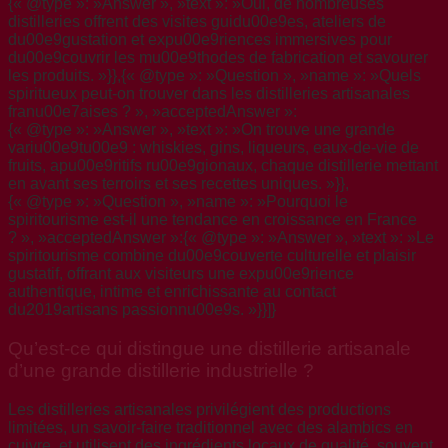
{« @type »: »Answer », »text »: »Oui, de nombreuses
distilleries offrent des visites guidu00e9es, ateliers de
du00e9gustation et expu00e9riences immersives pour
du00e9couvrir les mu00e9thodes de fabrication et savourer
les produits. »}},{« @type »: »Question », »name »: »Quels
spiritueux peut-on trouver dans les distilleries artisanales
franu00e7aises ? », »acceptedAnswer »:
{« @type »: »Answer », »text »: »On trouve une grande
variu00e9tu00e9 : whiskies, gins, liqueurs, eaux-de-vie de
fruits, apu00e9ritifs ru00e9gionaux, chaque distillerie mettant
en avant ses terroirs et ses recettes uniques. »}},
{« @type »: »Question », »name »: »Pourquoi le
spiritourisme est-il une tendance en croissance en France
? », »acceptedAnswer »:{« @type »: »Answer », »text »: »Le
spiritourisme combine du00e9couverte culturelle et plaisir
gustatif, offrant aux visiteurs une expu00e9rience
authentique, intime et enrichissante au contact
du2019artisans passionnu00e9s. »}}]}
Qu’est-ce qui distingue une distillerie artisanale
d’une grande distillerie industrielle ?
Les distilleries artisanales privilégient des productions
limitées, un savoir-faire traditionnel avec des alambics en
cuivre, et utilisent des ingrédients locaux de qualité, souvent