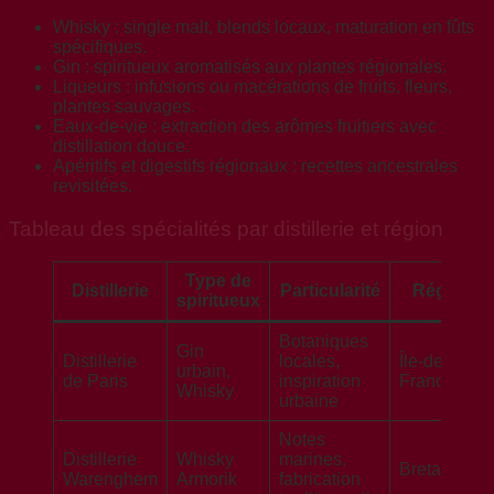
Whisky : single malt, blends locaux, maturation en fûts
spécifiques.
Gin : spiritueux aromatisés aux plantes régionales.
Liqueurs : infusions ou macérations de fruits, fleurs,
plantes sauvages.
Eaux-de-vie : extraction des arômes fruitiers avec
distillation douce.
Apéritifs et digestifs régionaux : recettes ancestrales
revisitées.
Tableau des spécialités par distillerie et région
Type de
Distillerie
Particularité
Région
spiritueux
Botaniques
Gin
Distillerie
locales,
Île-de-
urbain,
de Paris
inspiration
France
Whisky
urbaine
Notes
Distillerie
Whisky
marines,
Bretagne
Warenghem
Armorik
fabrication