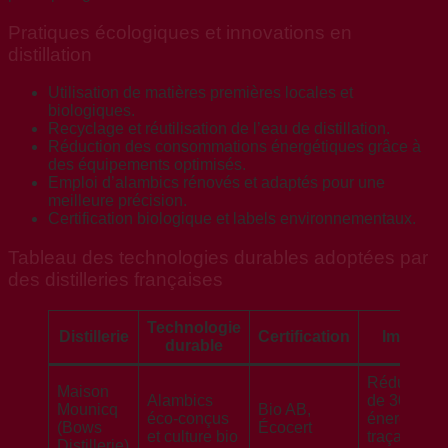
Pratiques écologiques et innovations en
distillation
Utilisation de matières premières locales et
biologiques.
Recyclage et réutilisation de l’eau de distillation.
Réduction des consommations énergétiques grâce à
des équipements optimisés.
Emploi d’alambics rénovés et adaptés pour une
meilleure précision.
Certification biologique et labels environnementaux.
Tableau des technologies durables adoptées par
des distilleries françaises
Technologie
Distillerie
Certification
Impact
durable
Réduction
Maison
Alambics
de 30%
Mounicq
Bio AB,
éco-conçus
énergie,
(Bows
Écocert
et culture bio
traçabilité
Distillerie)