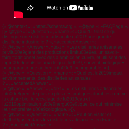
{« @context »: »https://schema.org », »@type »: »FAQPage », 
[{« @type »: »Question », »name »: »Quu2019est-ce qui
distingue une distillerie artisanale du2019une grande
distillerie industrielle ? », »acceptedAnswer »:
{« @type »: »Answer », »text »: »Les distilleries artisanales
privilu00e9gient des productions limitu00e9es, un savoir-
faire traditionnel avec des alambics en cuivre, et utilisent des
ingru00e9dients locaux de qualitu00e9, souvent biologiques,
pour garantir une authenticitu00e9 incomparable. »}},
{« @type »: »Question », »name »: »Quel est lu2019impact
environnemental des distilleries artisanales
? », »acceptedAnswer »:
{« @type »: »Answer », »text »: »Les distilleries artisanales
intu00e8grent de plus en plus des pratiques durables comme
la culture bio, le recyclage de lu2019eau et
lu2019optimisation u00e9nergu00e9tique, ce qui minimise
leur empreinte u00e9cologique. »}},
{« @type »: »Question », »name »: »Peut-on visiter et
du00e9guster dans les distilleries artisanales en France
? », »acceptedAnswer »: