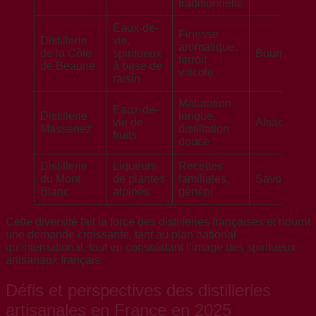
traditionnelle
Eaux-de-
Finesse
Distillerie
vie,
aromatique,
de la Côte
spiritueux
Bourgogne
terroir
de Beaune
à base de
viticole
raisin
Maturation
Eaux-de-
Distillerie
longue,
vie de
Alsace
Massenez
distillation
fruits
douce
Distillerie
Liqueurs
Recettes
du Mont
de plantes
familiales,
Savoie
Blanc
alpines
génépi
Cette diversité fait la force des distilleries françaises et nourrit
une demande croissante, tant au plan national
qu’international, tout en consolidant l’image des spiritueux
artisanaux français.
Défis et perspectives des distilleries
artisanales en France en 2025