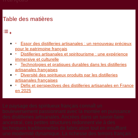
Table des matières
Essor des distilleries artisanales : un renouveau précieux
pour le patrimoine français
Distilleries artisanales et spiritourisme : une expérience
immersive et culturelle
Technologies et pratiques durables dans les distilleries
artisanales françaises
Diversité des spiritueux produits par les distilleries
artisanales françaises
Défis et perspectives des distilleries artisanales en France
en 2025
Le paysage des spiritueux français connaît un
bouleversement passionnant avec la montée en puissance
des distilleries artisanales. Ancrées dans un savoir-faire
ancestral, ces petites structures redonnent vie à des
techniques traditionnelles de fabrication tout en insufflant
une modernité dynamique. La richesse des terroirs français