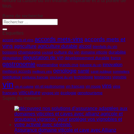
rendre la culture du vin vivante, inspirante et à la portée de
tous.
Barre de recherche
Etiquettes
accords mets-vins
accords mets et
accord mets et vins
vins
agriculture
agriculture durable
alcool
bienfaits du vin
champagne
culture du vin
durabilité
boissons
domaine viticole
cocktail
dégustation de vin
développement durable
dégustation
france
gastronomie
innovation
gourmandise
grands crus
industrie du vin
oenologie
santé
meilleurs accords
meilleurs vins
santé publique
sommeliers
spiritueux
technologie
tendances
vignoble
spiritueux français
stockage du vin
vin
vins
vins
vin et gastronomie
vin français
vin rouge
vin et cuisine
viticulture
français
écologie
œnotourisme
voyage vin
Sujets du moment
Assurance domaine viticole et cave avec Allianz