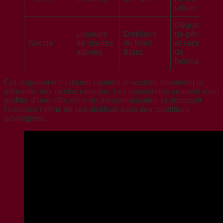
urbain
Dégustation
Liqueurs
Distillerie
de génépi
Savoie
de plantes
du Mont
et secrets
alpines
Blanc
de
fabrication
Cet engouement culturel soutient le secteur, favorisant la
pérennité des petites maisons. Les passionnés peuvent ainsi
profiter d’une offre riche en personnalisation et découvrir
l’essence même de ces distillats dans des conditions
privilégiées.