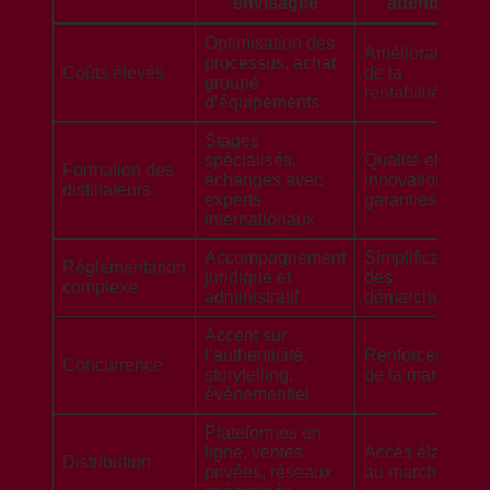
envisagée
attendu
Optimisation des
Amélioration
processus, achat
Coûts élevés
de la
groupé
rentabilité
d’équipements
Stages
spécialisés,
Qualité et
Formation des
échanges avec
innovation
distillateurs
experts
garanties
internationaux
Accompagnement
Simplification
Réglementation
juridique et
des
complexe
administratif
démarches
Accent sur
l’authenticité,
Renforcement
Concurrence
storytelling,
de la marque
événementiel
Plateformes en
ligne, ventes
Accès élargi
Distribution
privées, réseaux
au marché