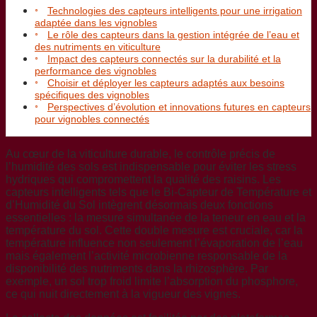
Technologies des capteurs intelligents pour une irrigation
adaptée dans les vignobles
Le rôle des capteurs dans la gestion intégrée de l’eau et
des nutriments en viticulture
Impact des capteurs connectés sur la durabilité et la
performance des vignobles
Choisir et déployer les capteurs adaptés aux besoins
spécifiques des vignobles
Perspectives d’évolution et innovations futures en capteurs
pour vignobles connectés
Au cœur de la viticulture durable, le contrôle précis de
l’humidité des sols est indispensable pour éviter les stress
hydriques qui compromettent la qualité des raisins. Les
capteurs intelligents tels que le Bi-Capteur de Température et
d’Humidité du Sol intègrent désormais deux fonctions
essentielles : la mesure simultanée de la teneur en eau et la
température du sol. Cette double mesure est cruciale, car la
température influence non seulement l’évaporation de l’eau
mais également l’activité microbienne responsable de la
disponibilité des nutriments dans la rhizosphère. Par
exemple, un sol trop froid limite l’absorption du phosphore,
ce qui nuit directement à la vigueur des vignes.