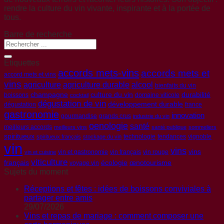
rendre la culture du vin vivante, inspirante et à la portée de
tous.
Barre de recherche
Etiquettes
accords mets-vins
accords mets et
accord mets et vins
vins
agriculture
agriculture durable
alcool
bienfaits du vin
champagne
culture du vin
durabilité
boissons
domaine viticole
cocktail
dégustation de vin
développement durable
dégustation
france
gastronomie
innovation
gourmandise
grands crus
industrie du vin
oenologie
santé
meilleurs accords
meilleurs vins
santé publique
sommeliers
spiritueux
technologie
tendances
vignoble
spiritueux français
stockage du vin
vin
vins
vins
vin et gastronomie
vin français
vin rouge
vin et cuisine
viticulture
français
écologie
œnotourisme
voyage vin
Sujets du moment
Réceptions et fêtes : idées de boissons conviviales à
partager entre amis
29/07/2026
Vins et repas de mariage : comment composer une