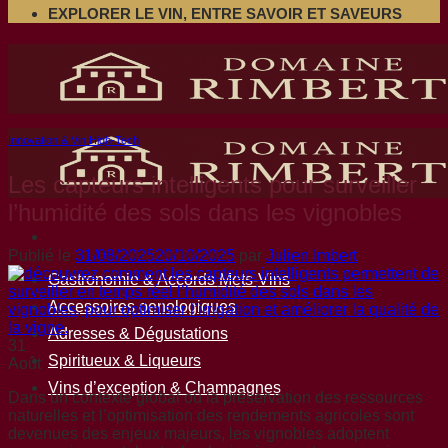
EXPLORER LE VIN, ENTRE SAVOIR ET SAVEURS
Innovation & Vin High-Tech
Les capteurs intelligents pour surveiller
l’humidité des sols dans les vignobles
Publié le
31/08/2025
20/10/2025
par
Julien Imbert
Gastronomie & Accords Mets-Vins
Accessoires oenologiques
Adresses & Dégustations
31
Spiritueux & Liqueurs
Août
Vins d’exception & Champagnes
Dans un contexte global où la préservation des ressources
naturelles et l’optimisation des rendements agricoles sont
devenues des enjeux majeurs, les vignobles adoptent