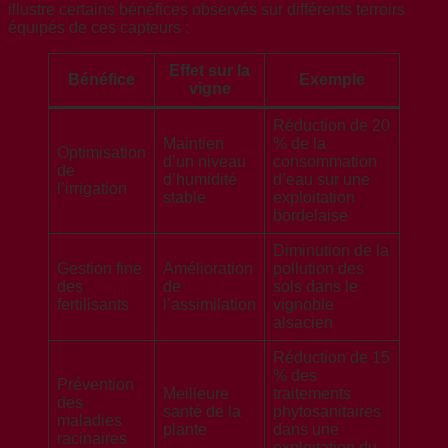
illustre certains bénéfices observés sur différents terroirs
équipés de ces capteurs :
Effet sur la
Bénéfice
Exemple
vigne
Réduction de 20
Maintien
% de la
Optimisation
d’un niveau
consommation
de
d’humidité
d’eau sur une
l’irrigation
stable
exploitation
bordelaise
Diminution de la
Gestion fine
Amélioration
pollution des
des
de
sols dans le
fertilisants
l’assimilation
vignoble
alsacien
Réduction de 15
% des
Prévention
Meilleure
traitements
des
santé de la
phytosanitaires
maladies
plante
dans une
racinaires
exploitation du