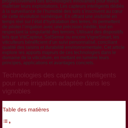
progressivement des technologies innovantes pour mieux
maîtriser leurs exploitations. Les capteurs intelligents dédiés
à la surveillance de l’humidité des sols s’inscrivent au cœur
de cette révolution numérique. En offrant une visibilité en
temps réel sur l’état d’hydratation des terres, ils permettent
de piloter l’irrigation avec une précision inédite, tout en
respectant la singularité des terroirs. Utilisant des dispositifs
tels que VitiCapteur, SolSense ou encore VigneSmart, les
viticulteurs bénéficient d’un suivi personnalisé, conciliant
qualité des raisins et durabilité environnementale. Cet article
explore les apports majeurs de ces technologies dans le
domaine de la viticulture, en mettant en lumière leurs
principes, applications et avantages concrets.
Technologies des capteurs intelligents
pour une irrigation adaptée dans les
vignobles
Table des matières