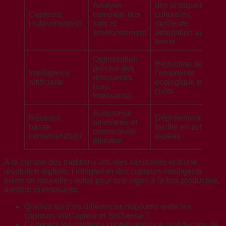
Analyse
des pratiques
Capteurs
complète des
culturales,
multisensoriels
sols et
meilleure
environnement
adaptation au
terroir
Optimisation
Réduction de
précise des
Intelligence
l’empreinte
ressources
artificielle
écologique et
(eau,
coûts
fertilisants)
Autonomie
Réseaux
Déploiement
améliorée et
basse
facilité en zones
connectivité
consommation
isolées
étendue
À la croisée des traditions viticoles séculaires et d’une
révolution digitale, l’intégration des capteurs intelligents
ouvre de nouvelles voies pour une vigne à la fois productive,
durable et innovante.
Quelles sont les différences majeures entre les
capteurs VitiCapteur et SolSense ?
Comment les capteurs contribuent-ils à la réduction de