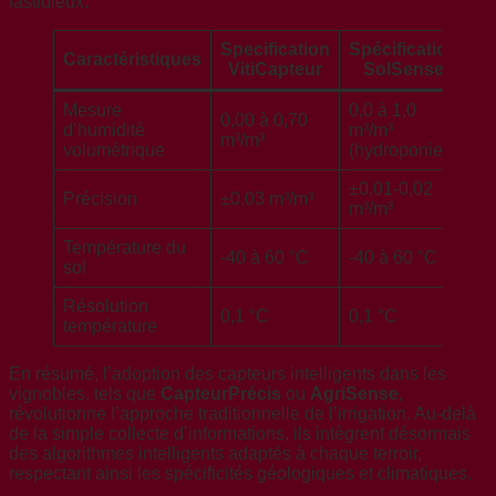
fastidieux.
Specification
Spécification
Sp
Caractéristiques
VitiCapteur
SolSense
C
Mesure
0,0 à 1,0
0,00 à 0,70
0,
d’humidité
m³/m³
m³/m³
m³
volumétrique
(hydroponie)
±0,01-0,02
Précision
±0,03 m³/m³
±0
m³/m³
Température du
-40 à 60 °C
-40 à 60 °C
-2
sol
Résolution
0,1 °C
0,1 °C
0,
température
En résumé, l’adoption des capteurs intelligents dans les
vignobles, tels que
CapteurPrécis
ou
AgriSense
,
révolutionne l’approche traditionnelle de l’irrigation. Au-delà
de la simple collecte d’informations, ils intègrent désormais
des algorithmes intelligents adaptés à chaque terroir,
respectant ainsi les spécificités géologiques et climatiques.