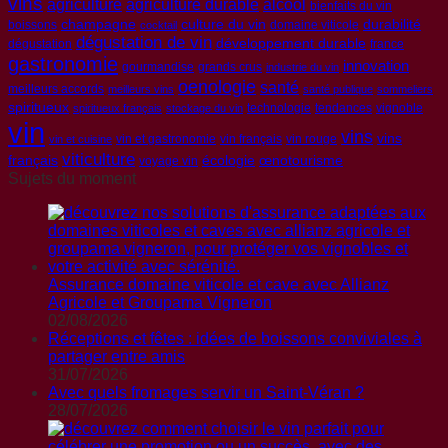
vins
agriculture
agriculture durable
alcool
bienfaits du vin
champagne
culture du vin
durabilité
boissons
domaine viticole
cocktail
dégustation de vin
développement durable
dégustation
france
gastronomie
innovation
gourmandise
grands crus
industrie du vin
oenologie
santé
meilleurs accords
meilleurs vins
santé publique
sommeliers
spiritueux
technologie
tendances
vignoble
spiritueux français
stockage du vin
vin
vins
vins
vin et gastronomie
vin français
vin rouge
vin et cuisine
viticulture
français
écologie
œnotourisme
voyage vin
Sujets du moment
Assurance domaine viticole et cave avec Allianz
Agricole et Groupama Vigneron
02/08/2026
Réceptions et fêtes : idées de boissons conviviales à
partager entre amis
31/07/2026
Avec quels fromages servir un Saint-Véran ?
28/07/2026