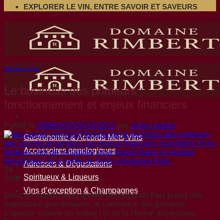
EXPLORER LE VIN, ENTRE SAVOIR ET SAVEURS
Business & Vin
Le business des primeurs :
fonctionnement et enjeux financiers
Publié le
28/08/2025
20/10/2025
par
Julien Imbert
Gastronomie & Accords Mets-Vins
Accessoires oenologiques
Adresses & Dégustations
28
Spiritueux & Liqueurs
Août
Vins d’exception & Champagnes
Dans un monde où la qualité des produits frais prend une
importance grandissante, le commerce des primeurs
s’impose comme un acteur clé de la chaîne alimentaire.