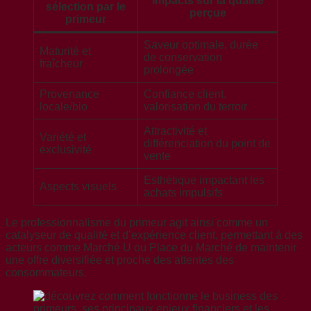
Impacts sur la qualité
sélection par le
perçue
primeur
Saveur optimale, durée
Maturité et
de conservation
fraîcheur
prolongée
Provenance
Confiance client,
locale/bio
valorisation du terroir
Attractivité et
Variété et
différenciation du point de
exclusivité
vente
Esthétique impactant les
Aspects visuels
achats impulsifs
Le professionnalisme du primeur agit ainsi comme un
catalyseur de qualité et d’expérience client, permettant à des
acteurs comme Marché U ou Place du Marché de maintenir
une offre diversifiée et proche des attentes des
consommateurs.