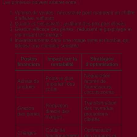
Les primeurs doivent arbitrer entre :
Volume de ventes : nécessaire pour maintenir un chiffre
d’affaires suffisant
Qualité et exclusivité : justifiant des prix plus élevés
Gestion efficace des pertes : réduisant le gaspillage et
optimisant les marges
Investissements dans une image verte et durable, qui
fidélise une clientèle sensible
Postes
Impact sur la
Stratégies
financiers
rentabilité
d’optimisation
Négociation
Poids le plus
Achats de
auprès de
important des
produits
fournisseurs,
coûts
circuits courts
Transformation
Réduction
Gestion
des invendus,
directe des
des pertes
promotions
marges
ciblées
Coûts de
Optimisation
Charges
fonctionnement
des horaires et