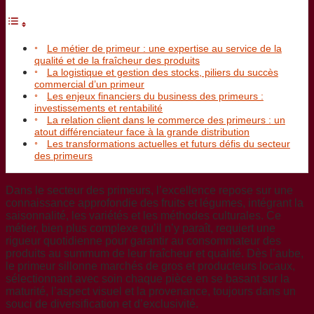
Le métier de primeur : une expertise au service de la
qualité et de la fraîcheur des produits
La logistique et gestion des stocks, piliers du succès
commercial d’un primeur
Les enjeux financiers du business des primeurs :
investissements et rentabilité
La relation client dans le commerce des primeurs : un
atout différenciateur face à la grande distribution
Les transformations actuelles et futurs défis du secteur
des primeurs
Dans le secteur des primeurs, l’excellence repose sur une
connaissance approfondie des fruits et légumes, intégrant la
saisonnalité, les variétés et les méthodes culturales. Ce
métier, bien plus complexe qu’il n’y paraît, requiert une
rigueur quotidienne pour garantir au consommateur des
produits au summum de leur fraîcheur et qualité. Dès l’aube,
le primeur sillonne marchés de gros et producteurs locaux,
sélectionnant avec soin chaque pièce en se basant sur la
maturité, l’aspect visuel et la provenance, toujours dans un
souci de diversification et d’exclusivité.