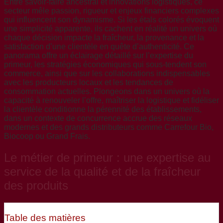
Entre savoir-faire ancestral et innovations logistiques, ce
secteur mêle passion, rigueur et enjeux financiers complexes
qui influencent son dynamisme. Si les étals colorés évoquent
une simplicité apparente, ils cachent en réalité un univers où
chaque décision impacte la fraîcheur, la provenance et la
satisfaction d’une clientèle en quête d’authenticité. Ce
panorama offre un éclairage détaillé sur l’expertise du
primeur, les stratégies économiques qui sous-tendent son
commerce, ainsi que sur les collaborations indispensables
avec les producteurs locaux et les tendances de
consommation actuelles. Plongeons dans un univers où la
capacité à renouveler l’offre, maîtriser la logistique et fidéliser
la clientèle conditionne la pérennité des établissements,
dans un contexte de concurrence accrue des réseaux
modernes et des grands distributeurs comme Carrefour Bio,
Biocoop ou Grand Frais.
Le métier de primeur : une expertise au
service de la qualité et de la fraîcheur
des produits
Table des matières