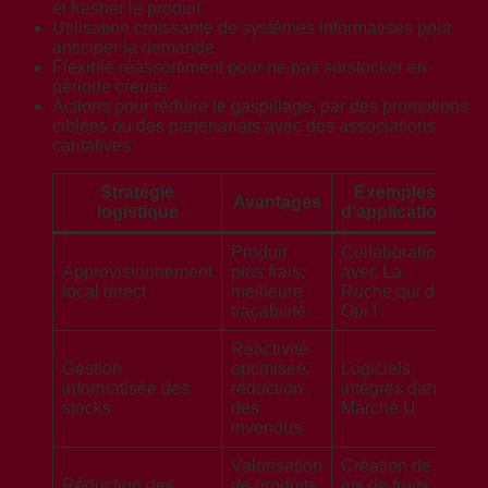
et fresher le produit
Utilisation croissante de systèmes informatisés pour
anticiper la demande
Flexible réassortiment pour ne pas surstocker en
période creuse
Actions pour réduire le gaspillage, par des promotions
ciblées ou des partenariats avec des associations
caritatives
Stratégie
Exemples
Avantages
logistique
d’application
Produit
Collaboration
Approvisionnement
plus frais,
avec La
local direct
meilleure
Ruche qui dit
traçabilité
Oui !
Réactivité
Gestion
optimisée,
Logiciels
informatisée des
réduction
intégrés dans
stocks
des
Marché U
invendus
Valorisation
Création de
Réduction des
de produits
jus de fruits