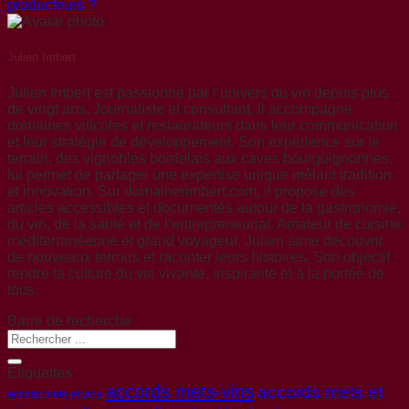
producteurs ?
Julien Imbert
Julien Imbert est passionné par l’univers du vin depuis plus
de vingt ans. Journaliste et consultant, il accompagne
domaines viticoles et restaurateurs dans leur communication
et leur stratégie de développement. Son expérience sur le
terrain, des vignobles bordelais aux caves bourguignonnes,
lui permet de partager une expertise unique mêlant tradition
et innovation. Sur domainerimbert.com, il propose des
articles accessibles et documentés autour de la gastronomie,
du vin, de la santé et de l’entrepreneuriat. Amateur de cuisine
méditerranéenne et grand voyageur, Julien aime découvrir
de nouveaux terroirs et raconter leurs histoires. Son objectif :
rendre la culture du vin vivante, inspirante et à la portée de
tous.
Barre de recherche
Etiquettes
accords mets-vins
accords mets et
accord mets et vins